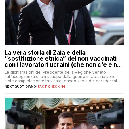
La vera storia di Zaia e della
“sostituzione etnica” dei non vaccinati
con i lavoratori ucraini (che non c’è e non
ci sarà)
Le dichiarazioni del Presidente della Regione Veneto
sull’accoglienza di chi scappa dalla guerra in Ucraina sono
state completamente travisate, dando vita a dei paradossali
falsi che girano sui social
NEXTQUOTIDIANO
-
FACT CHECKING