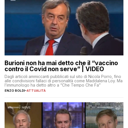
Burioni non ha mai detto che il “vaccino
contro il Covid non serve” | VIDEO
Dagli articoli ammiccanti pubblicati sul sito di Nicola Porro, fino
alle condivisioni fallaci di personalità come Maddalena Loy. Ma
l’immunologo ha detto altro a “Che Tempo Che Fa”
ENZO BOLDI
-
ATTUALITÀ