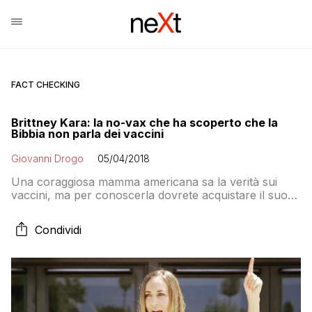
FACT CHECKING
Brittney Kara: la no-vax che ha scoperto che la
Bibbia non parla dei vaccini
Giovanni Drogo
05/04/2018
Una coraggiosa mamma americana sa la verità sui
vaccini, ma per conoscerla dovrete acquistare il suo
libro. Nel frattempo ci rivela che “dopo una ricerca su
Google” ha scoperto che nella Bibbia non è mai
Condividi
nominata una sola volta la parola “vaccini” e che i
vaccini non fanno parte del piano del Padreterno per
l’umanità