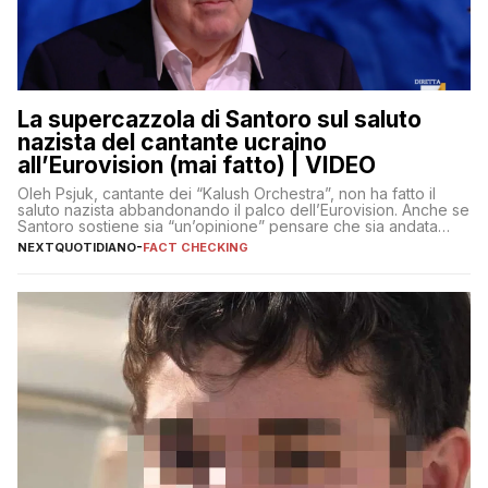
La supercazzola di Santoro sul saluto
nazista del cantante ucraino
all’Eurovision (mai fatto) | VIDEO
Oleh Psjuk, cantante dei “Kalush Orchestra”, non ha fatto il
saluto nazista abbandonando il palco dell’Eurovision. Anche se
Santoro sostiene sia “un’opinione” pensare che sia andata
così
NEXTQUOTIDIANO
-
FACT CHECKING