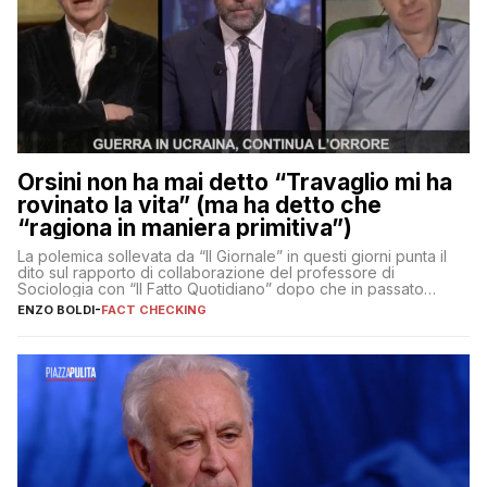
Orsini non ha mai detto “Travaglio mi ha
rovinato la vita” (ma ha detto che
“ragiona in maniera primitiva”)
La polemica sollevata da “Il Giornale” in questi giorni punta il
dito sul rapporto di collaborazione del professore di
Sociologia con “Il Fatto Quotidiano” dopo che in passato
erano volati stracci
ENZO BOLDI
-
FACT CHECKING