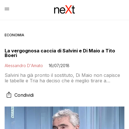
ECONOMIA
La vergognosa caccia di Salvini e Di Maio a Tito
Boeri
Alessandro D'Amato
16/07/2018
Salvini ha già pronto il sostituto, Di Maio non capisce
le tabelle e Tria ha deciso che è meglio tirare a
campare che tirare le cuoia. In una situazione
disperata ma non seria, è normale che paghi chi dice
Condividi
che 2+2 fa 4