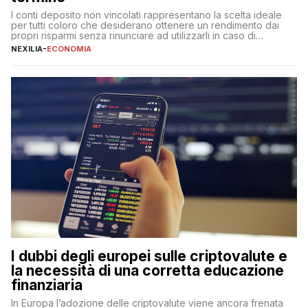
I conti deposito non vincolati rappresentano la scelta ideale
per tutti coloro che desiderano ottenere un rendimento dai
propri risparmi senza rinunciare ad utilizzarli in caso di
necessità. A differenza delle forme vincolate tradizionali,
NEXILIA
-
ECONOMIA
questa tipologia consente di accedere alle somme versate in
qualsiasi momento, offrendo un equilibrio tra sicurezza,
flessibilità e rendimento. Come funzionano […]
I dubbi degli europei sulle criptovalute e
la necessità di una corretta educazione
finanziaria
In Europa l’adozione delle criptovalute viene ancora frenata