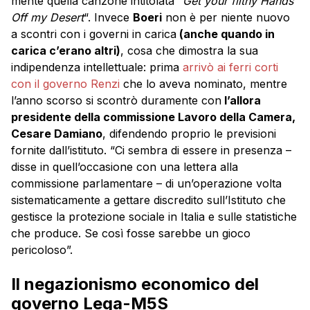
mente quella canzone intitolata “
Get your filthy Hands
Off my Desert
“. Invece
Boeri
non è per niente nuovo
a scontri con i governi in carica
(anche quando in
carica c’erano altri)
, cosa che dimostra la sua
indipendenza intellettuale: prima
arrivò ai ferri corti
con il governo Renzi
che lo aveva nominato, mentre
l’anno scorso si scontrò duramente con
l’allora
presidente della commissione Lavoro della Camera,
Cesare Damiano
, difendendo proprio le previsioni
fornite dall’istituto. “Ci sembra di essere in presenza –
disse in quell’occasione con una lettera alla
commissione parlamentare – di un’operazione volta
sistematicamente a gettare discredito sull’Istituto che
gestisce la protezione sociale in Italia e sulle statistiche
che produce. Se così fosse sarebbe un gioco
pericoloso”.
Il negazionismo economico del
governo Lega-M5S