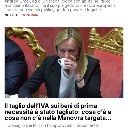
Andrea Orcel, ad di Unicredit, gioca con abilità nel risiko
finanziario italiano, ma il suo progetto di crescita europea si
scontra con vincoli politici, golden power e logiche
protezionistiche. Orcel e la mossa su Generali Andrea Orcel,
NEXILIA
-
ECONOMIA
ad di Unicredit, continua a sorprendere per la sua capacità di
muoversi con decisione in un contesto finanziario […]
Il taglio dell’IVA sui beni di prima
necessità è stato tagliato: cosa c’è e
cosa non c’è nella Manovra targata
Meloni
Il Consiglio dei Ministri ha approvato il documento