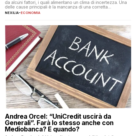
da alcuni fattori, i quali alimentano un clima di incertezza. Una
delle cause principali è la mancanza di una corretta
educazione finanziaria, che impedisce ad una larga parte della
NEXILIA
-
ECONOMIA
popolazione di comprendere in modo adeguato il
funzionamento e le implicazioni di questi asset digitali. Dubbi
sulle criptovalute: […]
Andrea Orcel: “UniCredit uscirà da
Generali”. Farà lo stesso anche con
Mediobanca? E quando?