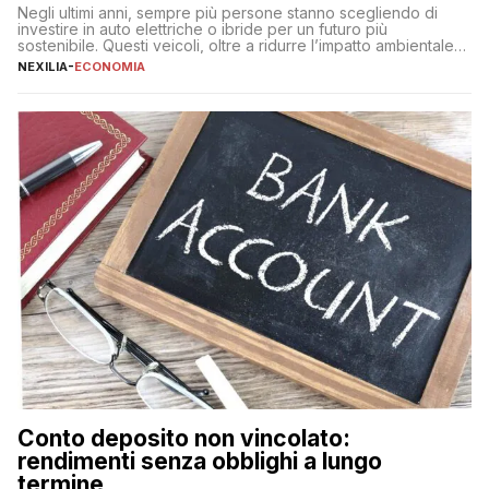
Negli ultimi anni, sempre più persone stanno scegliendo di
investire in auto elettriche o ibride per un futuro più
sostenibile. Questi veicoli, oltre a ridurre l’impatto ambientale,
offrono vantaggi economici a lungo termine, come minori costi
NEXILIA
-
ECONOMIA
di gestione e benefici fiscali. Tuttavia, l’acquisto di un’auto
nuova rappresenta un impegno finanziario significativo. Come
fare se non […]
Conto deposito non vincolato:
rendimenti senza obblighi a lungo
termine