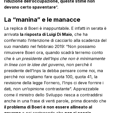
riduzione dell’occupazione, queste stime non
devono certo spaventare
“.
La “manina” e le manacce
La replica di Boeri è inappuntabile. E infatti in serata è
arrivata
la risposta di Luigi Di Maio
, che ha
confermato l’intenzione di cacciarlo alla scadenza del
suo mandato nel febbraio 2019: “Non possiamo
rimuovere
Boeri
ora, quando scadrà terremo conto
che è
un presidente dell’Inps che non è minimamente
in linea con le idee del governo
, non perché il
presidente dell’Inps la debba pensare come noi, ma
perché noi vogliamo fare quota 100, quota 41, la
revisione della legge Fornero, l’Inps ci deve fornire i
dati, non un’opinione contrastante”. Apprezzabile
come il ministro dello Sviluppo riesca a contraddirsi
anche in una frase di venti parole, prima dicendo che
il problema di Boeri è non essere allineato al
governo
e poi sostenendo che
non si caccia