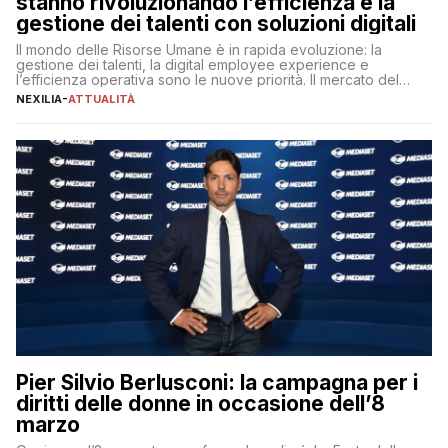
stanno rivoluzionando l’efficienza e la
gestione dei talenti con soluzioni digitali
Il mondo delle Risorse Umane è in rapida evoluzione: la
gestione dei talenti, la digital employee experience e
l’efficienza operativa sono le nuove priorità. Il mercato del
lavoro, d’altra parte, è sempre più competitivo con una lotta
NEXILIA
-
ATTUALITÀ
per aggiudicarsi i talenti più validi che si intensifica e le
aspettative dei dipendenti in continua evoluzione. I […]
Pier Silvio Berlusconi: la campagna per i
diritti delle donne in occasione dell’8
marzo