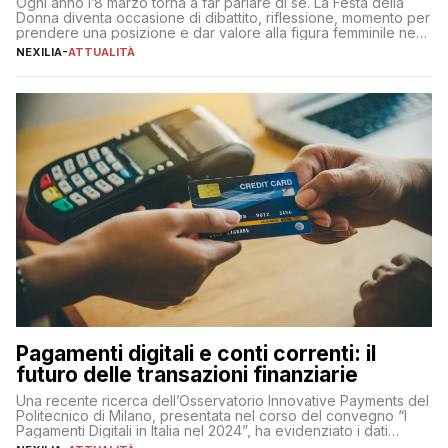
Ogni anno l’8 marzo torna a far parlare di sé. La Festa della
Donna diventa occasione di dibattito, riflessione, momento per
prendere una posizione e dar valore alla figura femminile nella
sua complessità e crucialità. A lanciare un messaggio “forte e
NEXILIA
-
ATTUALITÀ
chiaro” quest’anno è stato anche Pier Silvio Berlusconi,
amministratore delegato di Mediaset, che ha […]
Pagamenti digitali e conti correnti: il
futuro delle transazioni finanziarie
Una recente ricerca dell’Osservatorio Innovative Payments del
Politecnico di Milano, presentata nel corso del convegno “I
Pagamenti Digitali in Italia nel 2024”, ha evidenziato i dati
definitivi del primo semestre 2024 relativamente alle