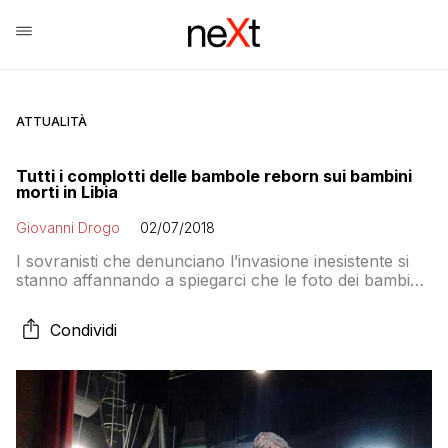
ATTUALITÀ
Tutti i complotti delle bambole reborn sui bambini
morti in Libia
Giovanni Drogo
02/07/2018
I sovranisti che denunciano l’invasione inesistente si
stanno affannando a spiegarci che le foto dei bambini
morti annegati non sono vere ma sono state fatte in
un set fotografico. E quando spunta il video
Condividi
correggono il tiro: è una messinscena delle Ong che
hanno utilizzato dei bambolotti per destabilizzare la
democrazia italiana!1