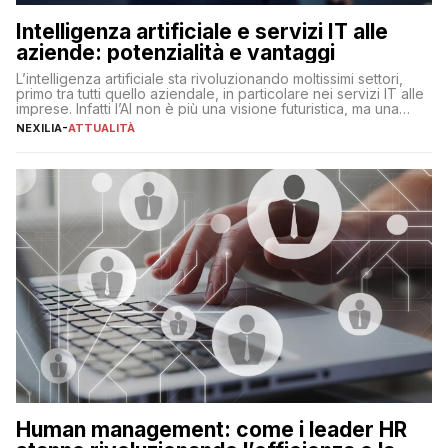
Intelligenza artificiale e servizi IT alle
aziende: potenzialità e vantaggi
L’intelligenza artificiale sta rivoluzionando moltissimi settori,
primo tra tutti quello aziendale, in particolare nei servizi IT alle
imprese. Infatti l’AI non è più una visione futuristica, ma una
realtà operativa che sta portando a un cambio significativo in
NEXILIA
-
ATTUALITÀ
ogni ambito. L’inserimento delle tecnologie di intelligenza
artificiale porta non solo all’ottimizzazione di diverse
operazioni, bensì comporta […]
Human management: come i leader HR