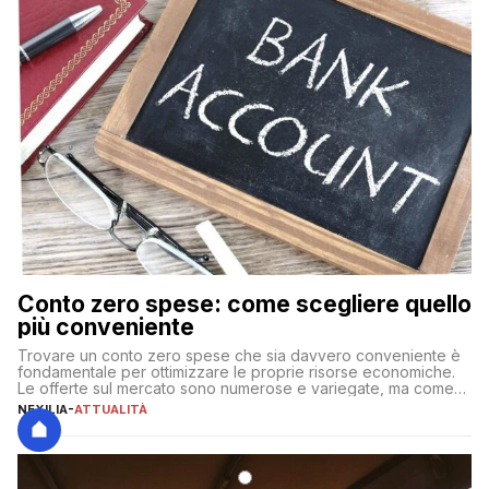
Conto zero spese: come scegliere quello
più conveniente
Trovare un conto zero spese che sia davvero conveniente è
fondamentale per ottimizzare le proprie risorse economiche.
Le offerte sul mercato sono numerose e variegate, ma come
individuare quella più adatta alle proprie esigenze senza
NEXILIA
-
ATTUALITÀ
incorrere in costi nascosti? Optare per un conto zero spese
significa eliminare le spese di gestione che spesso incidono
sul […]