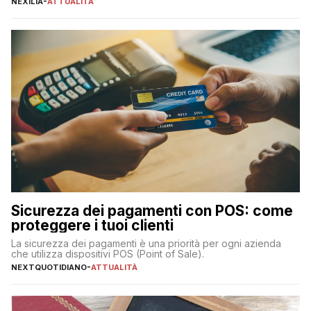
NEXILIA
-
ATTUALITÀ
transazioni dei pagamenti digitali con carta nel nostro Paese:
223 miliardi di euro. Si ritiene che il totale relativo ai 12 mesi […]
Sicurezza dei pagamenti con POS: come
proteggere i tuoi clienti
La sicurezza dei pagamenti è una priorità per ogni azienda
che utilizza dispositivi POS (Point of Sale).
NEXTQUOTIDIANO
-
ATTUALITÀ