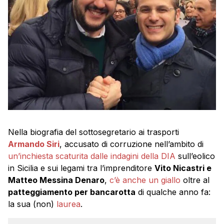
Nella biografia del sottosegretario ai trasporti
Armando Siri
, accusato di corruzione nell’ambito di
un’inchiesta scaturita dalle indagini della DIA
sull’eolico
in Sicilia e sui legami tra l’imprenditore
Vito Nicastri e
Matteo Messina Denaro
,
c’è anche un giallo
oltre al
patteggiamento per bancarotta
di qualche anno fa:
la sua (non)
laurea
.