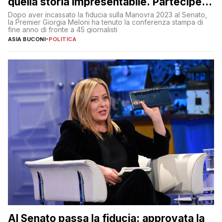
quella storia impresentabile. Parteciperò
al 25 aprile”
Dopo aver incassato la fiducia sulla Manovra 2023 al Senato,
la Premier Giorgia Meloni ha tenuto la conferenza stampa di
fine anno di fronte a 45 giornalisti
ASIA BUCONI
-
POLITICA
Al Senato passa la fiducia: approvata la