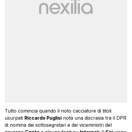
Tutto comincia quando il noto cacciatore di titoli
usurpati
Riccardo Puglisi
nota una discrasia tra il DPR
di nomina dei sottosegretari e dei viceministri del
governo
Conte
e alcune fonti su
Internet
: lì
Siri
viene