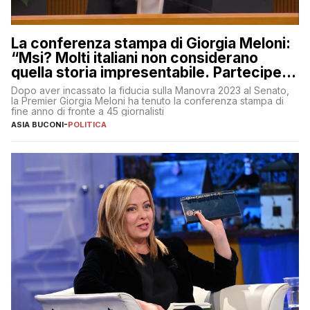
La conferenza stampa di Giorgia Meloni:
“Msi? Molti italiani non considerano
quella storia impresentabile. Parteciperò
al 25 aprile”
Dopo aver incassato la fiducia sulla Manovra 2023 al Senato,
la Premier Giorgia Meloni ha tenuto la conferenza stampa di
fine anno di fronte a 45 giornalisti
ASIA BUCONI
-
POLITICA