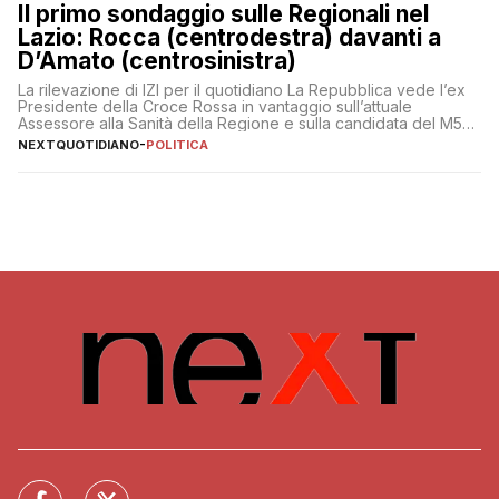
Il primo sondaggio sulle Regionali nel
Lazio: Rocca (centrodestra) davanti a
D’Amato (centrosinistra)
La rilevazione di IZI per il quotidiano La Repubblica vede l’ex
Presidente della Croce Rossa in vantaggio sull’attuale
Assessore alla Sanità della Regione e sulla candidata del M5S
Donatella Bianchi
NEXTQUOTIDIANO
-
POLITICA