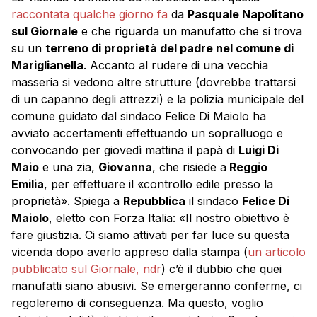
raccontata qualche giorno fa
da
Pasquale Napolitano
sul Giornale
e che riguarda un manufatto che si trova
su un
terreno di proprietà del padre nel comune di
Mariglianella
. Accanto al rudere di una vecchia
masseria si vedono altre strutture (dovrebbe trattarsi
di un capanno degli attrezzi) e la polizia municipale del
comune guidato dal sindaco Felice Di Maiolo ha
avviato accertamenti effettuando un sopralluogo e
convocando per giovedì mattina il papà di
Luigi Di
Maio
e una zia,
Giovanna
, che risiede a
Reggio
Emilia
, per effettuare il «controllo edile presso la
proprietà». Spiega a
Repubblica
il sindaco
Felice Di
Maiolo
, eletto con Forza Italia: «Il nostro obiettivo è
fare giustizia. Ci siamo attivati per far luce su questa
vicenda dopo averlo appreso dalla stampa (
un articolo
pubblicato sul Giornale, ndr
) c’è il dubbio che quei
manufatti siano abusivi. Se emergeranno conferme, ci
regoleremo di conseguenza. Ma questo, voglio