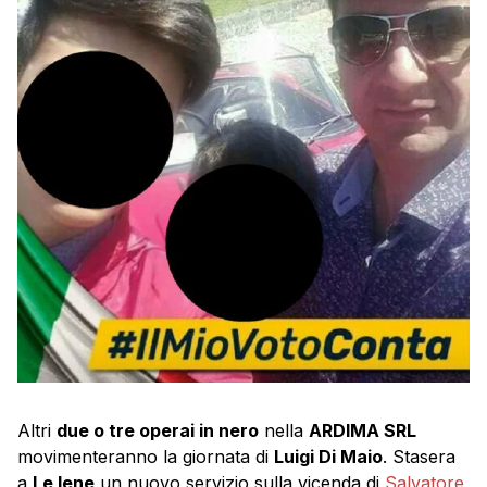
Altri
due o tre operai in nero
nella
ARDIMA SRL
movimenteranno la giornata di
Luigi Di Maio
. Stasera
a
Le Iene
un nuovo servizio sulla vicenda di
Salvatore