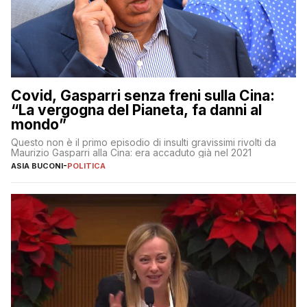
Covid, Gasparri senza freni sulla Cina:
“La vergogna del Pianeta, fa danni al
mondo”
Questo non è il primo episodio di insulti gravissimi rivolti da
Maurizio Gasparri alla Cina: era accaduto già nel 2021
ASIA BUCONI
-
POLITICA