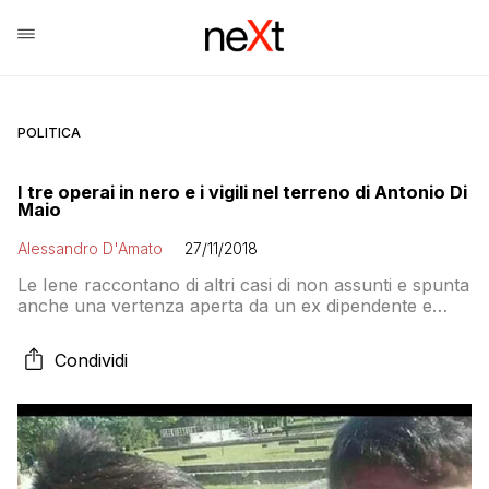
POLITICA
I tre operai in nero e i vigili nel terreno di Antonio Di
Maio
Alessandro D'Amato
27/11/2018
Le Iene raccontano di altri casi di non assunti e spunta
anche una vertenza aperta da un ex dipendente e
ancora a giudizio: come fa Di Maio, attuale
proprietario, a non saperne nulla? Intanto i vigili
Condividi
vanno a Mariglianella per verificare le carte di un
terreno del padre