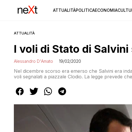
ATTUALITÀ
POLITICA
ECONOMIA
CULTU
ATTUALITÀ
I voli di Stato di Salvin
Alessandro D'Amato
19/02/2020
Nel dicembre scorso era emerso che Salvini era indaga
voli segnalati a piazzale Clodio. La legge prevede che i
ministeriali «omessa ogni indagine». Ora si attende la r