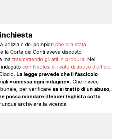
 inchiesta
la polizia e dei pompieri
che era stata
le la Corte dei Conti aveva disposto
za ma
trasmettendo gli atti in procura
. Nel
 indagato
con l’ipotesi di reato di abuso d’ufficio
,
 Clodio.
La legge prevede che il fascicolo
teriali «omessa ogni indagine»
. Che invece
ibunale, per verificare
se si trattò di un abuso,
he possa mandare il leader leghista sotto
munque archiviare la vicenda.