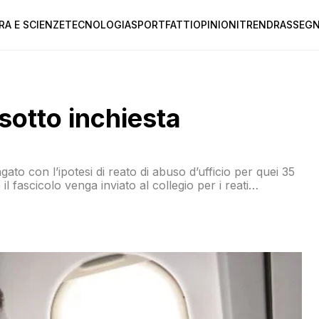
RA E SCIENZE
TECNOLOGIA
SPORT
FATTI
OPINIONI
TREND
RASSEGN
i sotto inchiesta
to con l’ipotesi di reato di abuso d’ufficio per quei 35
l fascicolo venga inviato al collegio per i reati
isposta di polizia e vigili del fuoco