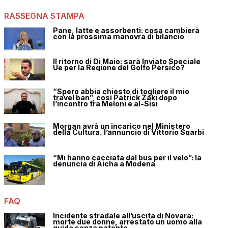
RASSEGNA STAMPA
Pane, latte e assorbenti: cosa cambierà
con la prossima manovra di bilancio
Il ritorno di Di Maio: sarà Inviato Speciale
Ue per la Regione del Golfo Persico?
“Spero abbia chiesto di togliere il mio
travel ban”, così Patrick Zaki dopo
l’incontro tra Meloni e al-Sisi
Morgan avrà un incarico nel Ministero
della Cultura, l’annuncio di Vittorio Sgarbi
“Mi hanno cacciata dal bus per il velo”: la
denuncia di Aicha a Modena
FAQ
Incidente stradale all’uscita di Novara:
morte due donne, arrestato un uomo alla
guida senza patente