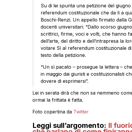
Su di lei spunta una petizione del giugno
referendum costituzionale che da lì a q
Boschi-Renzi. Un appello firmato dalla Gi
docenti universitari: “Dallo scorso giugno
scrittrici, firme, voci e volti, che hanno f
dell’arte, del diritto e dell’intrapresa la
votare Sì al referendum costituzionale d
testo della petizione.
“Un sì pacato – prosegue la lettera – che
in maggio dai giuristi e costituzionalisti c
dovere di esprimersi”.
Lei in serata dirà che non sa nemmeno come si
ormai la frittata è fatta.
Foto copertina da
Twitter
Leggi sull’argomento:
Il fuori
che parlano di come finiranno