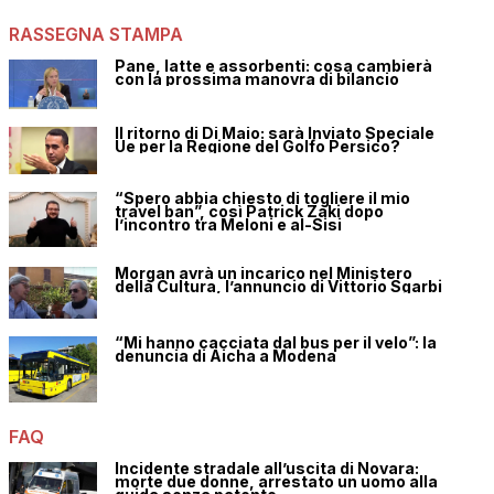
RASSEGNA STAMPA
Pane, latte e assorbenti: cosa cambierà
con la prossima manovra di bilancio
Il ritorno di Di Maio: sarà Inviato Speciale
Ue per la Regione del Golfo Persico?
“Spero abbia chiesto di togliere il mio
travel ban”, così Patrick Zaki dopo
l’incontro tra Meloni e al-Sisi
Morgan avrà un incarico nel Ministero
della Cultura, l’annuncio di Vittorio Sgarbi
“Mi hanno cacciata dal bus per il velo”: la
denuncia di Aicha a Modena
FAQ
Incidente stradale all’uscita di Novara:
morte due donne, arrestato un uomo alla