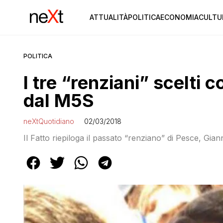
ATTUALITÀ
POLITICA
ECONOMIA
CULTU
POLITICA
I tre “renziani” scelti 
dal M5S
neXtQuotidiano
02/03/2018
Il Fatto riepiloga il passato “renziano” di Pesce, Gia