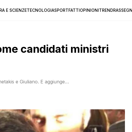
RA E SCIENZE
TECNOLOGIA
SPORT
FATTI
OPINIONI
TREND
RASSEGN
come candidati ministri
nnetakis e Giuliano. E aggiunge…