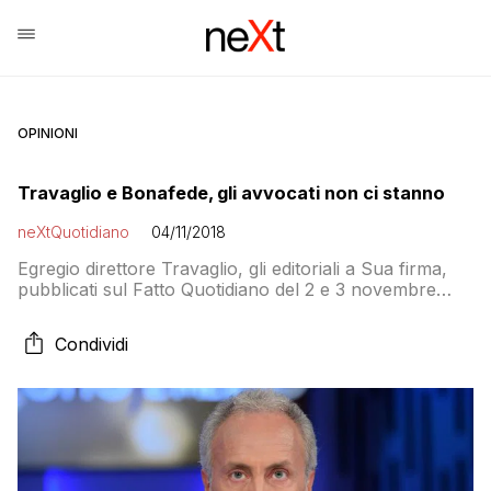
OPINIONI
Travaglio e Bonafede, gli avvocati non ci stanno
neXtQuotidiano
04/11/2018
Egregio direttore Travaglio, gli editoriali a Sua firma,
pubblicati sul Fatto Quotidiano del 2 e 3 novembre
u.s., sono l’ennesimo, strumentale e diffamatorio
attacco ad un’intera categoria di lavoratori, ad una
Condividi
professione che, a differenza di ministri, politici e
finanche giornalisti, nelle aule di giustizia vive
quotidianamente e, quotidianamente, fa da sponda tra
una distratta […]