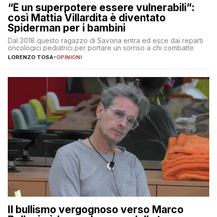
“È un superpotere essere vulnerabili”:
così Mattia Villardita è diventato
Spiderman per i bambini
Dal 2018 questo ragazzo di Savona entra ed esce dai reparti
oncologici pediatrici per portare un sorriso a chi combatte
LORENZO TOSA
-
OPINIONI
Il bullismo vergognoso verso Marco