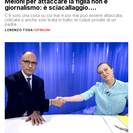
Meloni per attaccare la figlia non è
giornalismo: è sciacallaggio.
Dimostriamo di essere diversi
C’è solo una cosa su cui mai e poi mai può essere attaccata,
criticata o anche solo tirata in ballo: le colpe private di un
padre
LORENZO TOSA
-
OPINIONI