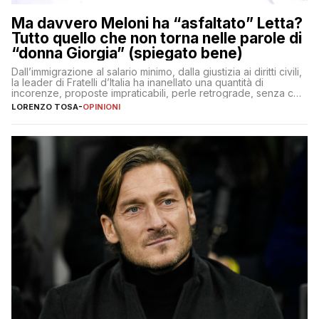
Ma davvero Meloni ha “asfaltato” Letta?
Tutto quello che non torna nelle parole di
“donna Giorgia” (spiegato bene)
Dall’immigrazione al salario minimo, dalla giustizia ai diritti civili,
la leader di Fratelli d’Italia ha inanellato una quantità di
incorenze, proposte impraticabili, perle retrograde, senza che
nessuno – a destra come a sinistra – glielo abbia fatto notare
LORENZO TOSA
-
OPINIONI