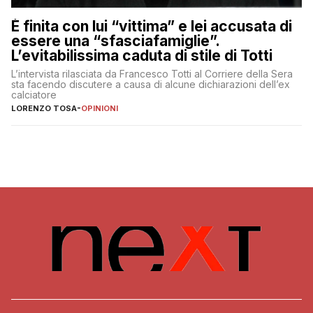
È finita con lui “vittima” e lei accusata di
essere una “sfasciafamiglie”.
L’evitabilissima caduta di stile di Totti
L’intervista rilasciata da Francesco Totti al Corriere della Sera
sta facendo discutere a causa di alcune dichiarazioni dell’ex
calciatore
LORENZO TOSA
-
OPINIONI