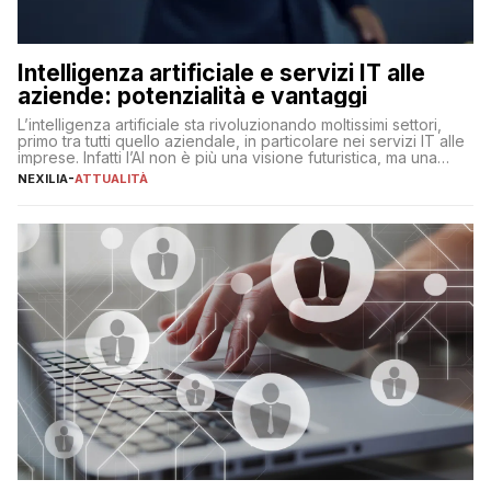
Intelligenza artificiale e servizi IT alle
aziende: potenzialità e vantaggi
L’intelligenza artificiale sta rivoluzionando moltissimi settori,
primo tra tutti quello aziendale, in particolare nei servizi IT alle
imprese. Infatti l’AI non è più una visione futuristica, ma una
realtà operativa che sta portando a un cambio significativo in
NEXILIA
-
ATTUALITÀ
ogni ambito. L’inserimento delle tecnologie di intelligenza
artificiale porta non solo all’ottimizzazione di diverse
operazioni, bensì comporta […]