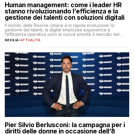
Human management: come i leader HR
stanno rivoluzionando l’efficienza e la
gestione dei talenti con soluzioni digitali
Il mondo delle Risorse Umane è in rapida evoluzione: la
gestione dei talenti, la digital employee experience e
l’efficienza operativa sono le nuove priorità. Il mercato del
lavoro, d’altra parte, è sempre più competitivo con una lotta
NEXILIA
-
ATTUALITÀ
per aggiudicarsi i talenti più validi che si intensifica e le
aspettative dei dipendenti in continua evoluzione. I […]
Pier Silvio Berlusconi: la campagna per i
diritti delle donne in occasione dell’8