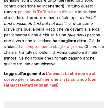
pentastellati a bloccare tutto (del resto loro sono
contro discariche ed inceneritori). In tutto questo i
romani
pagano la TARI più alta d’Italia
e la sindaca
chiede loro di produrre meno rifiuti (ops,
materiali
post consumo
).
Last but not least
il direttorissimo
scrive che quella della Raggi che va davanti alla Rida
per lamentarsi che è chiusa è una
fake news
perché
non è vero che la sindaca
ha sbagliato ditta.
Già, la
sindaca
ha semplicemente sbagliato giorno
. Che volete
che sia, tra tutti i problemi di Roma questo è il male
minore. Se non fosse che i romani pagano anche
queste trovate comunicative.
Leggi sull’argomento:
L’animalista che non va al
corteo per i macachi perché si sta curando (con i
farmaci testati sugli animali)