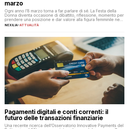
marzo
Ogni anno l’8 marzo torna a far parlare di sé. La Festa della
Donna diventa occasione di dibattito, riflessione, momento per
prendere una posizione e dar valore alla figura femminile nella
sua complessità e crucialità. A lanciare un messaggio “forte e
NEXILIA
-
ATTUALITÀ
chiaro” quest’anno è stato anche Pier Silvio Berlusconi,
amministratore delegato di Mediaset, che ha […]
Pagamenti digitali e conti correnti: il
futuro delle transazioni finanziarie
Una recente ricerca dell’Osservatorio Innovative Payments del