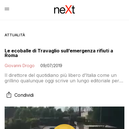
ATTUALITÀ
Le ecoballe di Travaglio sull’emergenza rifiuti a
Roma
Giovanni Drogo
09/07/2019
Il direttore del quotidiano più libero d’Italia come un
grillino qualunque oggi scrive un lungo editoriale per
dire che in sostanza l’emergenza dei rifiuti “è colpa del
piddi”. Speriamo almeno il Fatto venga stampato su
Condividi
carta riciclata