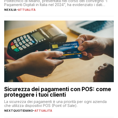
Politecnico di Milano, presentata nel corso del convegno “I
Pagamenti Digitali in Italia nel 2024”, ha evidenziato i dati
definitivi del primo semestre 2024 relativamente alle
NEXILIA
-
ATTUALITÀ
transazioni dei pagamenti digitali con carta nel nostro Paese:
223 miliardi di euro. Si ritiene che il totale relativo ai 12 mesi […]
Sicurezza dei pagamenti con POS: come
proteggere i tuoi clienti
La sicurezza dei pagamenti è una priorità per ogni azienda
che utilizza dispositivi POS (Point of Sale).
NEXTQUOTIDIANO
-
ATTUALITÀ