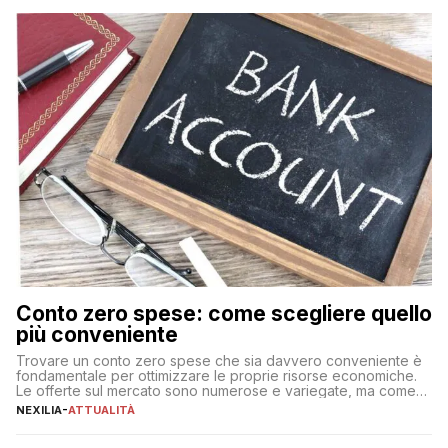
Conto zero spese: come scegliere quello
più conveniente
Trovare un conto zero spese che sia davvero conveniente è
fondamentale per ottimizzare le proprie risorse economiche.
Le offerte sul mercato sono numerose e variegate, ma come
individuare quella più adatta alle proprie esigenze senza
NEXILIA
-
ATTUALITÀ
incorrere in costi nascosti? Optare per un conto zero spese
significa eliminare le spese di gestione che spesso incidono