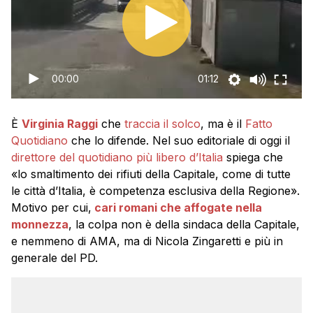
00:00
01:12
È
Virginia Raggi
che
traccia il solco
, ma è il
Fatto
Quotidiano
che lo difende. Nel suo editoriale di oggi il
direttore del quotidiano più libero d’Italia
spiega che
«lo smaltimento dei rifiuti della Capitale, come di tutte
le città d’Italia, è competenza esclusiva della Regione».
Motivo per cui,
cari romani che affogate nella
monnezza
, la colpa non è della sindaca della Capitale,
e nemmeno di AMA, ma di Nicola Zingaretti e più in
generale del PD.