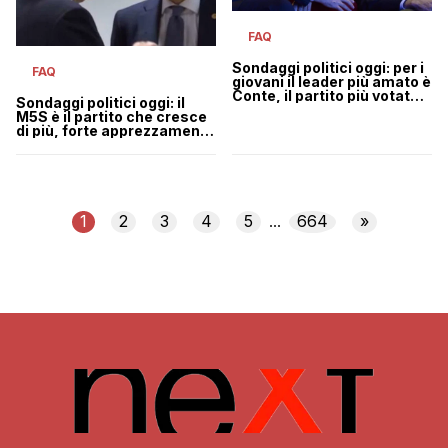
FAQ
Sondaggi politici oggi: per i
FAQ
giovani il leader più amato è
Conte, il partito più votato il
Sondaggi politici oggi: il
Pd
M5S è il partito che cresce
di più, forte apprezzamento
per Mario Draghi
1
2
3
4
5
664
»
...