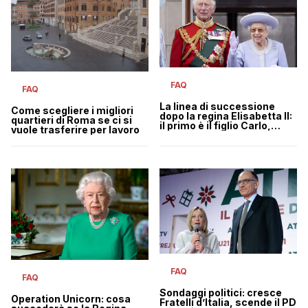
FAQ
FAQ
La linea di successione
Come scegliere i migliori
dopo la regina Elisabetta II:
quartieri di Roma se ci si
il primo è il figlio Carlo,
vuole trasferire per lavoro
principe del Galles
FAQ
FAQ
Sondaggi politici: cresce
Operation Unicorn: cosa
Fratelli d’Italia, scende il PD