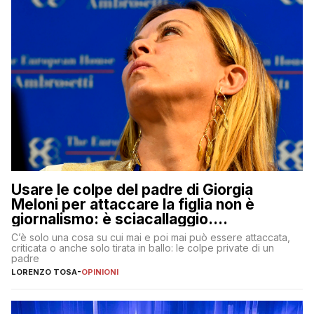
Usare le colpe del padre di Giorgia
Meloni per attaccare la figlia non è
giornalismo: è sciacallaggio.
Dimostriamo di essere diversi
C’è solo una cosa su cui mai e poi mai può essere attaccata,
criticata o anche solo tirata in ballo: le colpe private di un
padre
LORENZO TOSA
-
OPINIONI