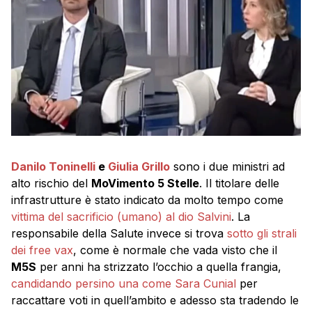
Danilo Toninelli
e
Giulia Grillo
sono i due ministri ad
alto rischio del
MoVimento 5 Stelle
. Il titolare delle
infrastrutture è stato indicato da molto tempo come
vittima del sacrificio (umano) al dio Salvini
. La
responsabile della Salute invece si trova
sotto gli strali
dei free vax
, come è normale che vada visto che il
M5S
per anni ha strizzato l’occhio a quella frangia,
candidando persino una come Sara Cunial
per
raccattare voti in quell’ambito e adesso sta tradendo le