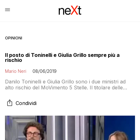
OPINIONI
Il posto di Toninelli e Giulia Grillo sempre più a
rischio
Mario Neri
08/06/2019
Danilo Toninelli e Giulia Grillo sono i due ministri ad
alto rischio del MoVimento 5 Stelle. Il titolare delle
infrastrutture è stato indicato da molto tempo come
vittima del sacrificio (umano) al dio Salvini. La
Condividi
responsabile della Salute invece si trova sotto gli strali
dei free vax, come è normale che vada visto che il […]