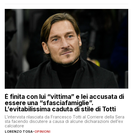
È finita con lui “vittima” e lei accusata di
essere una “sfasciafamiglie”.
L’evitabilissima caduta di stile di Totti
L’intervista rilasciata da Francesco Totti al Corriere della Sera
sta facendo discutere a causa di alcune dichiarazioni dell’ex
calciatore
LORENZO TOSA
-
OPINIONI