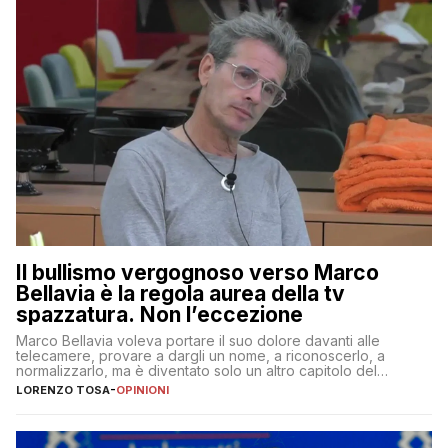
Il bullismo vergognoso verso Marco
Bellavia è la regola aurea della tv
spazzatura. Non l’eccezione
Marco Bellavia voleva portare il suo dolore davanti alle
telecamere, provare a dargli un nome, a riconoscerlo, a
normalizzarlo, ma è diventato solo un altro capitolo del
copione
LORENZO TOSA
-
OPINIONI