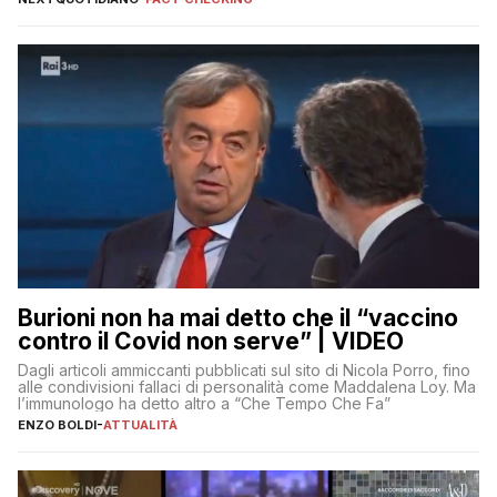
Burioni non ha mai detto che il “vaccino
contro il Covid non serve” | VIDEO
Dagli articoli ammiccanti pubblicati sul sito di Nicola Porro, fino
alle condivisioni fallaci di personalità come Maddalena Loy. Ma
l’immunologo ha detto altro a “Che Tempo Che Fa”
ENZO BOLDI
-
ATTUALITÀ