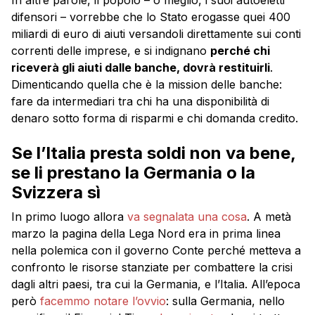
In altre parole, il popolo – o meglio, i suoi autoeletti
difensori – vorrebbe che lo Stato erogasse quei 400
miliardi di euro di aiuti versandoli direttamente sui conti
correnti delle imprese, e si indignano
perché chi
riceverà gli aiuti dalle banche, dovrà restituirli
.
Dimenticando quella che è la mission delle banche:
fare da intermediari tra chi ha una disponibilità di
denaro sotto forma di risparmi e chi domanda credito.
Se l’Italia presta soldi non va bene,
se li prestano la Germania o la
Svizzera sì
In primo luogo allora
va segnalata una cosa
. A metà
marzo la pagina della Lega Nord era in prima linea
nella polemica con il governo Conte perché metteva a
confronto le risorse stanziate per combattere la crisi
dagli altri paesi, tra cui la Germania, e l’Italia. All’epoca
però
facemmo notare l’ovvio
: sulla Germania, nello