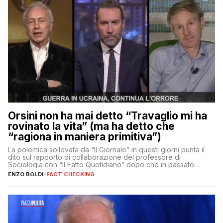
Orsini non ha mai detto “Travaglio mi ha
rovinato la vita” (ma ha detto che
“ragiona in maniera primitiva”)
La polemica sollevata da “Il Giornale” in questi giorni punta il
dito sul rapporto di collaborazione del professore di
Sociologia con “Il Fatto Quotidiano” dopo che in passato
erano volati stracci
ENZO BOLDI
-
FACT CHECKING