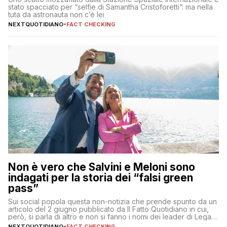
stato spacciato per “selfie di Samantha Cristoforetti”: ma nella
tuta da astronauta non c’è lei
NEXTQUOTIDIANO
-
FACT CHECKING
Non è vero che Salvini e Meloni sono
indagati per la storia dei “falsi green
pass”
Sui social popola questa non-notizia che prende spunto da un
articolo del 2 giugno pubblicato da Il Fatto Quotidiano in cui,
però, si parla di altro e non si fanno i nomi dei leader di Lega e
Fratelli d’Italia
NEXTQUOTIDIANO
-
FACT CHECKING