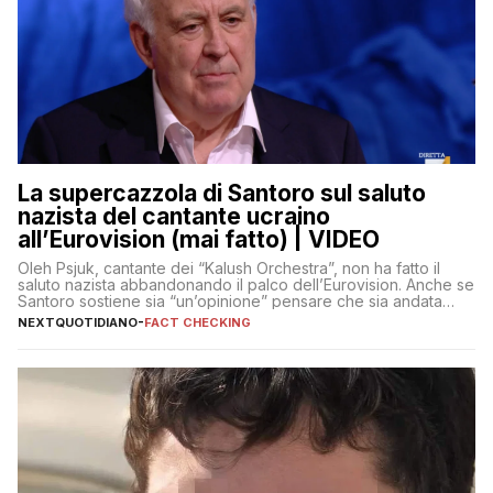
La supercazzola di Santoro sul saluto
nazista del cantante ucraino
all’Eurovision (mai fatto) | VIDEO
Oleh Psjuk, cantante dei “Kalush Orchestra”, non ha fatto il
saluto nazista abbandonando il palco dell’Eurovision. Anche se
Santoro sostiene sia “un’opinione” pensare che sia andata
così
NEXTQUOTIDIANO
-
FACT CHECKING