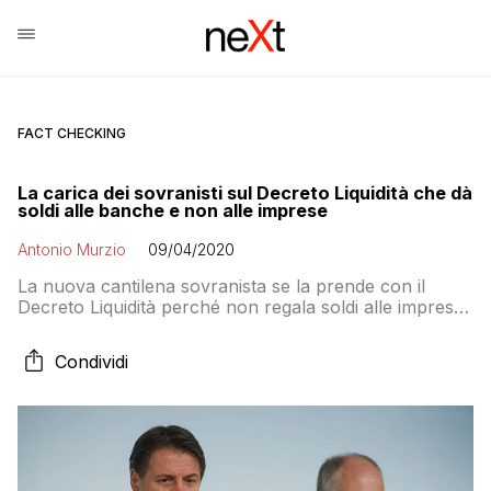
FACT CHECKING
La carica dei sovranisti sul Decreto Liquidità che dà
soldi alle banche e non alle imprese
Antonio Murzio
09/04/2020
La nuova cantilena sovranista se la prende con il
Decreto Liquidità perché non regala soldi alle imprese.
E allora: se presta Berna è ok, se presta Berlino è ok,
se presta l’Italia mamma mia è una truffa, Conte ladro!
Condividi
Ma c’è per caso qualcuno in Europa che ha
annunciato soldi regalati alle imprese? No. Però il
problema è l’Italia. Perché?