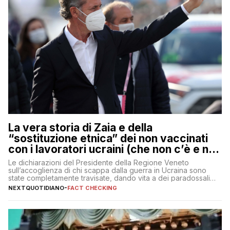
La vera storia di Zaia e della
“sostituzione etnica” dei non vaccinati
con i lavoratori ucraini (che non c’è e non
ci sarà)
Le dichiarazioni del Presidente della Regione Veneto
sull’accoglienza di chi scappa dalla guerra in Ucraina sono
state completamente travisate, dando vita a dei paradossali
falsi che girano sui social
NEXTQUOTIDIANO
-
FACT CHECKING