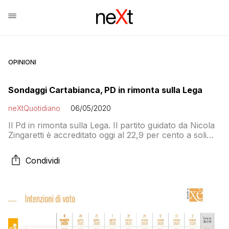
OPINIONI
Sondaggi Cartabianca, PD in rimonta sulla Lega
neXtQuotidiano
06/05/2020
Il Pd in rimonta sulla Lega. Il partito guidato da Nicola
Zingaretti è accreditato oggi al 22,9 per cento a soli
due punti dalla Lega che è al 24,9 per cento, in calo
dello 0,7%. Lo rivela il sondaggio di Osservatorio
Condividi
Politico Ixé per Cartabianca, andato in onda ieri sera
sulla Rai. In leggero aumento […]