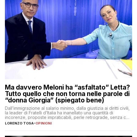
Ma davvero Meloni ha “asfaltato” Letta?
Tutto quello che non torna nelle parole di
“donna Giorgia” (spiegato bene)
Dall’immigrazione al salario minimo, dalla giustizia ai diritti civili,
la leader di Fratelli d’Italia ha inanellato una quantità di
incorenze, proposte impraticabili, perle retrograde, senza che
nessuno – a destra come a sinistra – glielo abbia fatto notare
LORENZO TOSA
-
OPINIONI