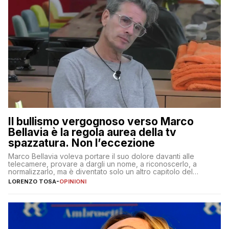
Il bullismo vergognoso verso Marco
Bellavia è la regola aurea della tv
spazzatura. Non l’eccezione
Marco Bellavia voleva portare il suo dolore davanti alle
telecamere, provare a dargli un nome, a riconoscerlo, a
normalizzarlo, ma è diventato solo un altro capitolo del
copione
LORENZO TOSA
-
OPINIONI