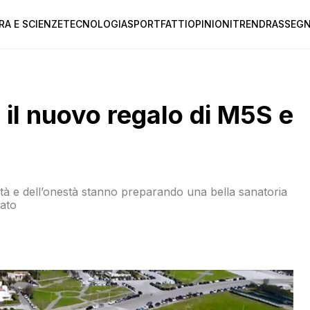
RA E SCIENZE
TECNOLOGIA
SPORT
FATTI
OPINIONI
TREND
RASSEGN
: il nuovo regalo di M5S e
alità e dell’onestà stanno preparando una bella sanatoria
tato