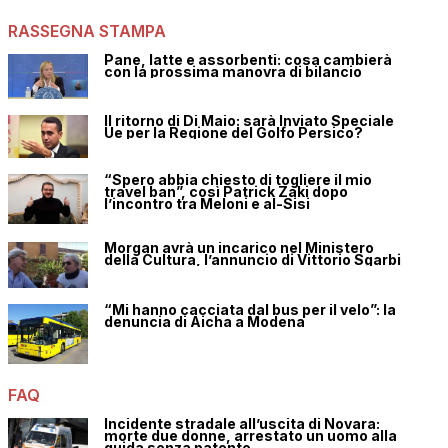
RASSEGNA STAMPA
Pane, latte e assorbenti: cosa cambierà
con la prossima manovra di bilancio
Il ritorno di Di Maio: sarà Inviato Speciale
Ue per la Regione del Golfo Persico?
“Spero abbia chiesto di togliere il mio
travel ban”, così Patrick Zaki dopo
l’incontro tra Meloni e al-Sisi
Morgan avrà un incarico nel Ministero
della Cultura, l’annuncio di Vittorio Sgarbi
“Mi hanno cacciata dal bus per il velo”: la
denuncia di Aicha a Modena
FAQ
Incidente stradale all’uscita di Novara:
morte due donne, arrestato un uomo alla
guida senza patente