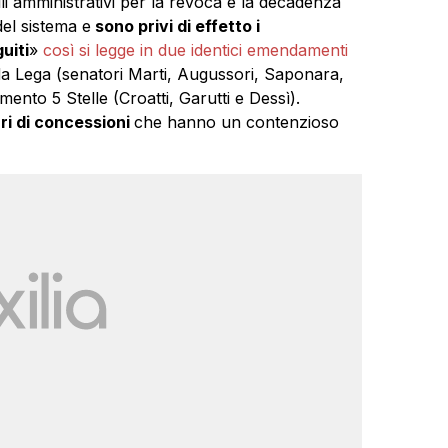
lli amministrativi per la revoca e la decadenza
del sistema e
sono privi di effetto i
uiti
»
così si legge in due identici emendamenti
da Lega (senatori Marti, Augussori, Saponara,
ento 5 Stelle (Croatti, Garutti e Dessì).
ari di concessioni
che hanno un contenzioso