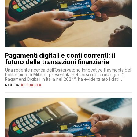
Pagamenti digitali e conti correnti: il
futuro delle transazioni finanziarie
Una recente ricerca dell’Osservatorio Innovative Payments del
Politecnico di Milano, presentata nel corso del convegno “I
Pagamenti Digitali in Italia nel 2024”, ha evidenziato i dati
definitivi del primo semestre 2024 relativamente alle
NEXILIA
-
ATTUALITÀ
transazioni dei pagamenti digitali con carta nel nostro Paese:
223 miliardi di euro. Si ritiene che il totale relativo ai 12 mesi […]