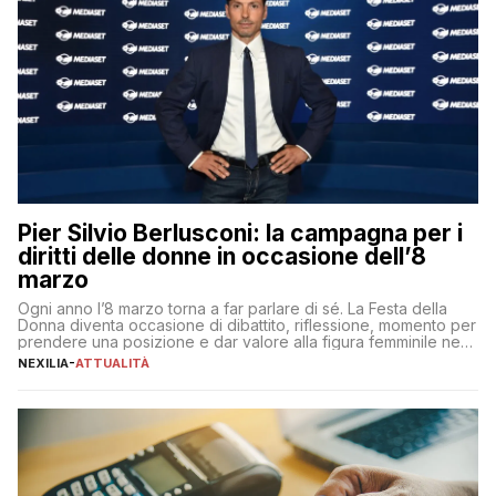
Pier Silvio Berlusconi: la campagna per i
diritti delle donne in occasione dell’8
marzo
Ogni anno l’8 marzo torna a far parlare di sé. La Festa della
Donna diventa occasione di dibattito, riflessione, momento per
prendere una posizione e dar valore alla figura femminile nella
sua complessità e crucialità. A lanciare un messaggio “forte e
NEXILIA
-
ATTUALITÀ
chiaro” quest’anno è stato anche Pier Silvio Berlusconi,
amministratore delegato di Mediaset, che ha […]