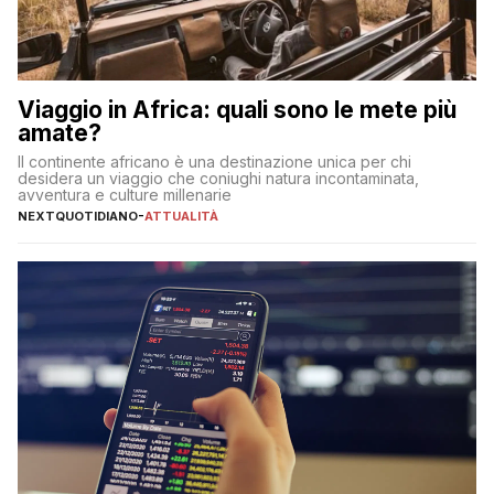
Viaggio in Africa: quali sono le mete più
amate?
Il continente africano è una destinazione unica per chi
desidera un viaggio che coniughi natura incontaminata,
avventura e culture millenarie
NEXTQUOTIDIANO
-
ATTUALITÀ