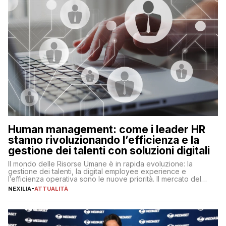
Human management: come i leader HR
stanno rivoluzionando l’efficienza e la
gestione dei talenti con soluzioni digitali
Il mondo delle Risorse Umane è in rapida evoluzione: la
gestione dei talenti, la digital employee experience e
l’efficienza operativa sono le nuove priorità. Il mercato del
lavoro, d’altra parte, è sempre più competitivo con una lotta
NEXILIA
-
ATTUALITÀ
per aggiudicarsi i talenti più validi che si intensifica e le
aspettative dei dipendenti in continua evoluzione. I […]