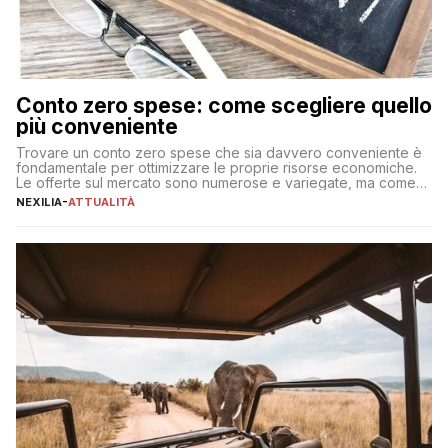
Conto zero spese: come scegliere quello
più conveniente
Trovare un conto zero spese che sia davvero conveniente è
fondamentale per ottimizzare le proprie risorse economiche.
Le offerte sul mercato sono numerose e variegate, ma come
individuare quella più adatta alle proprie esigenze senza
NEXILIA
-
ATTUALITÀ
incorrere in costi nascosti? Optare per un conto zero spese
significa eliminare le spese di gestione che spesso incidono
sul […]