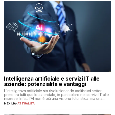
Intelligenza artificiale e servizi IT alle
aziende: potenzialità e vantaggi
L’intelligenza artificiale sta rivoluzionando moltissimi settori,
primo tra tutti quello aziendale, in particolare nei servizi IT alle
imprese. Infatti l’AI non è più una visione futuristica, ma una
realtà operativa che sta portando a un cambio significativo in
NEXILIA
-
ATTUALITÀ
ogni ambito. L’inserimento delle tecnologie di intelligenza
artificiale porta non solo all’ottimizzazione di diverse
operazioni, bensì comporta […]