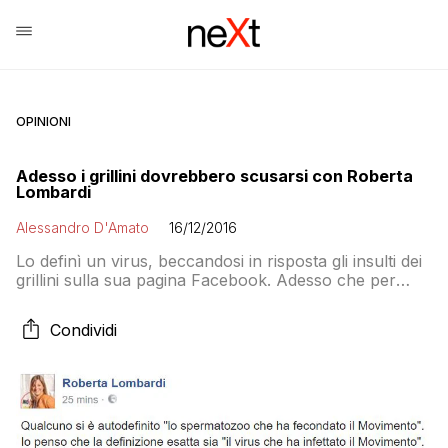
OPINIONI
Adesso i grillini dovrebbero scusarsi con Roberta
Lombardi
Alessandro D'Amato
16/12/2016
Lo definì un virus, beccandosi in risposta gli insulti dei
grillini sulla sua pagina Facebook. Adesso che per
Raffaele Marra i nodi sono venuti rapidamente al
pettine il MoVimento 5 Stelle dovrebbe scusarsi con
Condividi
Roberta Lombardi. Che evidentemente sull’ex dirigente
di Alemanno che aveva irretito anche la sindaca
Virginia Raggi aveva totalmente ragione. Già il […]