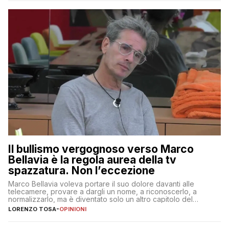
Il bullismo vergognoso verso Marco
Bellavia è la regola aurea della tv
spazzatura. Non l’eccezione
Marco Bellavia voleva portare il suo dolore davanti alle
telecamere, provare a dargli un nome, a riconoscerlo, a
normalizzarlo, ma è diventato solo un altro capitolo del
copione
LORENZO TOSA
-
OPINIONI