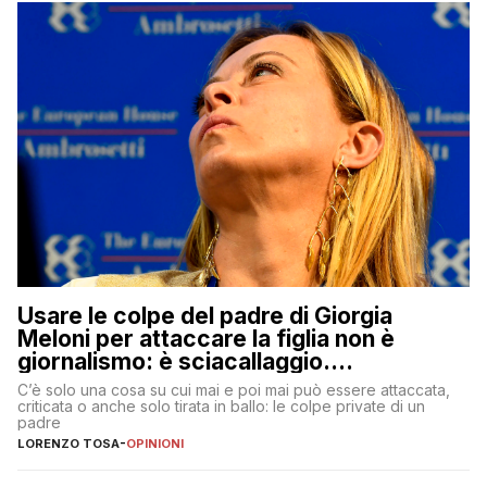
Usare le colpe del padre di Giorgia
Meloni per attaccare la figlia non è
giornalismo: è sciacallaggio.
Dimostriamo di essere diversi
C’è solo una cosa su cui mai e poi mai può essere attaccata,
criticata o anche solo tirata in ballo: le colpe private di un
padre
LORENZO TOSA
-
OPINIONI