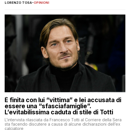
nessuno – a destra come a sinistra – glielo abbia fatto notare
LORENZO TOSA
-
OPINIONI
È finita con lui “vittima” e lei accusata di
essere una “sfasciafamiglie”.
L’evitabilissima caduta di stile di Totti
L’intervista rilasciata da Francesco Totti al Corriere della Sera
sta facendo discutere a causa di alcune dichiarazioni dell’ex
calciatore