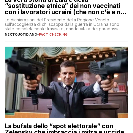
“sostituzione etnica” dei non vaccinati
con i lavoratori ucraini (che non c’è e non
ci sarà)
Le dichiarazioni del Presidente della Regione Veneto
sull’accoglienza di chi scappa dalla guerra in Ucraina sono
state completamente travisate, dando vita a dei paradossali
falsi che girano sui social
NEXTQUOTIDIANO
-
FACT CHECKING
La bufala dello “spot elettorale” con
Zelensky che imbraccia i mitra e uccide