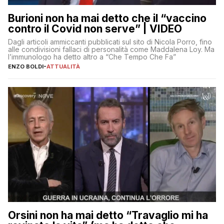
Burioni non ha mai detto che il “vaccino
contro il Covid non serve” | VIDEO
Dagli articoli ammiccanti pubblicati sul sito di Nicola Porro, fino
alle condivisioni fallaci di personalità come Maddalena Loy. Ma
l’immunologo ha detto altro a “Che Tempo Che Fa”
ENZO BOLDI
-
ATTUALITÀ
Orsini non ha mai detto “Travaglio mi ha