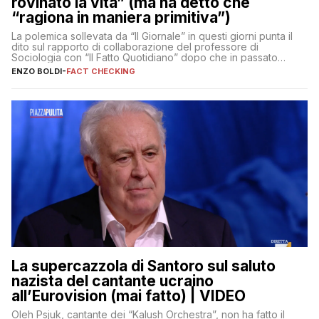
rovinato la vita” (ma ha detto che
“ragiona in maniera primitiva”)
La polemica sollevata da “Il Giornale” in questi giorni punta il
dito sul rapporto di collaborazione del professore di
Sociologia con “Il Fatto Quotidiano” dopo che in passato
erano volati stracci
ENZO BOLDI
-
FACT CHECKING
La supercazzola di Santoro sul saluto
nazista del cantante ucraino
all’Eurovision (mai fatto) | VIDEO
Oleh Psjuk, cantante dei “Kalush Orchestra”, non ha fatto il