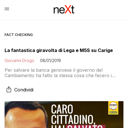
FACT CHECKING
La fantastica giravolta di Lega e M5S su Carige
Giovanni Drogo
08/01/2019
Per salvare la banca genovese il governo del
Cambiamento ha fatto la stessa cosa che fecero i
governi precedenti. Ma a leggere i comunicati dei
membri del governo e della maggioranza si parla
Condividi
solamente di “salvataggio dei risparmiatori”. Che però
erano già messi al sicuro dalle regole europee. E
quindi che hanno fatto davvero Salvini, Di Maio e
Conte?