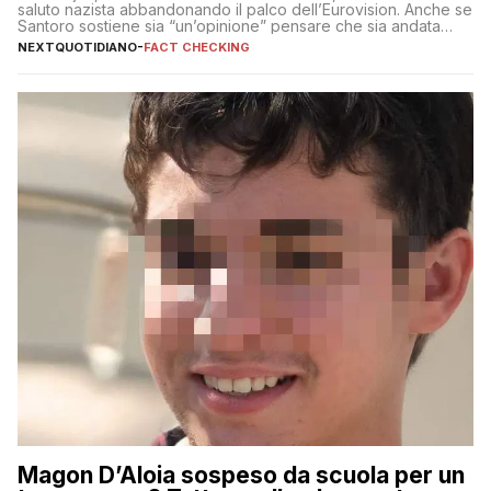
saluto nazista abbandonando il palco dell’Eurovision. Anche se
Santoro sostiene sia “un’opinione” pensare che sia andata
così
NEXTQUOTIDIANO
-
FACT CHECKING
Magon D’Aloia sospeso da scuola per un