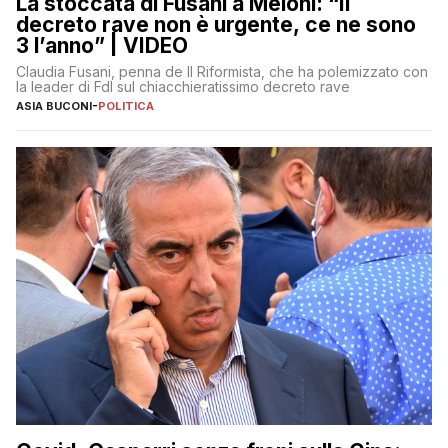
La stoccata di Fusani a Meloni: “Il
decreto rave non è urgente, ce ne sono
3 l’anno” | VIDEO
Claudia Fusani, penna de Il Riformista, che ha polemizzato con
la leader di FdI sul chiacchieratissimo decreto rave
ASIA BUCONI
-
POLITICA