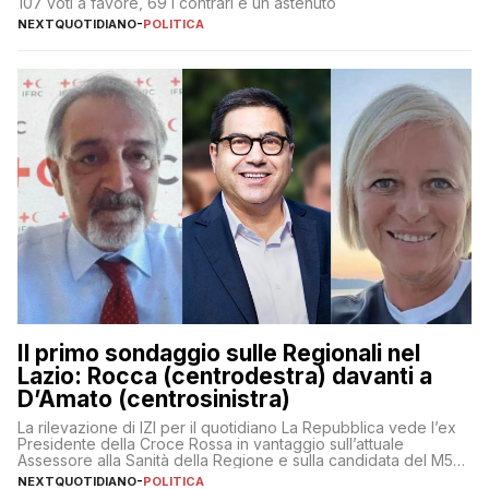
107 voti a favore, 69 i contrari e un astenuto
NEXTQUOTIDIANO
-
POLITICA
Il primo sondaggio sulle Regionali nel
Lazio: Rocca (centrodestra) davanti a
D’Amato (centrosinistra)
La rilevazione di IZI per il quotidiano La Repubblica vede l’ex
Presidente della Croce Rossa in vantaggio sull’attuale
Assessore alla Sanità della Regione e sulla candidata del M5S
Donatella Bianchi
NEXTQUOTIDIANO
-
POLITICA