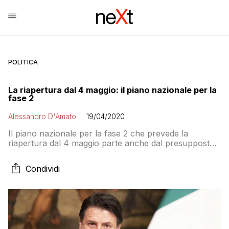
POLITICA
La riapertura dal 4 maggio: il piano nazionale per la
fase 2
Alessandro D'Amato
19/04/2020
Il piano nazionale per la fase 2 che prevede la
riapertura dal 4 maggio parte anche dal presupposto
che nessuno potrà muoversi dalla propria regione. Il
governo non si è liberato del sospetto che alcuni
Condividi
governatori, e si pensa a Fontana, si stiano muovendo
per ragioni politiche