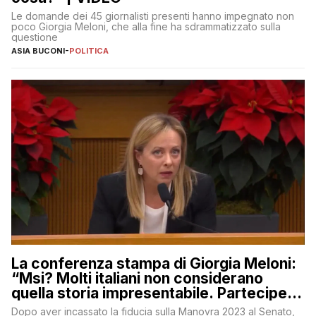
Le domande dei 45 giornalisti presenti hanno impegnato non
poco Giorgia Meloni, che alla fine ha sdrammatizzato sulla
questione
ASIA BUCONI
-
POLITICA
La conferenza stampa di Giorgia Meloni:
“Msi? Molti italiani non considerano
quella storia impresentabile. Parteciperò
al 25 aprile”
Dopo aver incassato la fiducia sulla Manovra 2023 al Senato,