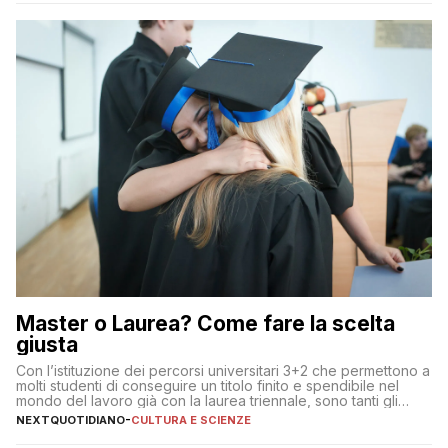
Master o Laurea? Come fare la scelta
giusta
Con l’istituzione dei percorsi universitari 3+2 che permettono a
molti studenti di conseguire un titolo finito e spendibile nel
mondo del lavoro già con la laurea triennale, sono tanti gli
interrogativi che si pongono gli studenti una volta raggiunto
NEXTQUOTIDIANO
-
CULTURA E SCIENZE
l’obiettivo di primo livello