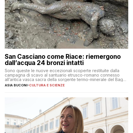
San Casciano come Riace: riemergono
dall’acqua 24 bronzi intatti
Sono queste le nuove eccezionali scoperte restituite dalla
campagna di scavo al santuario etrusco-romano connesso
all’antica vasca sacra della sorgente termo-minerale del Bagno
Grande
ASIA BUCONI
-
CULTURA E SCIENZE