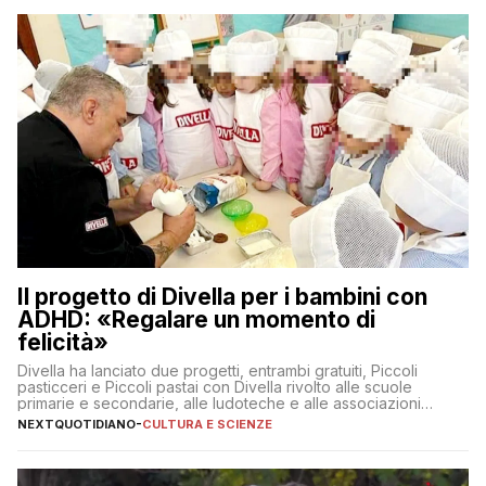
Il progetto di Divella per i bambini con
ADHD: «Regalare un momento di
felicità»
Divella ha lanciato due progetti, entrambi gratuiti, Piccoli
pasticceri e Piccoli pastai con Divella rivolto alle scuole
primarie e secondarie, alle ludoteche e alle associazioni
pugliesi che si occupano di bambini con ADHD
NEXTQUOTIDIANO
-
CULTURA E SCIENZE