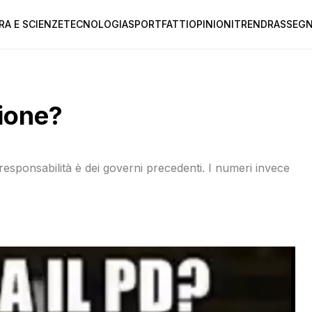
RA E SCIENZE
TECNOLOGIA
SPORT
FATTI
OPINIONI
TREND
RASSEGN
sione?
 responsabilità è dei governi precedenti. I numeri invece