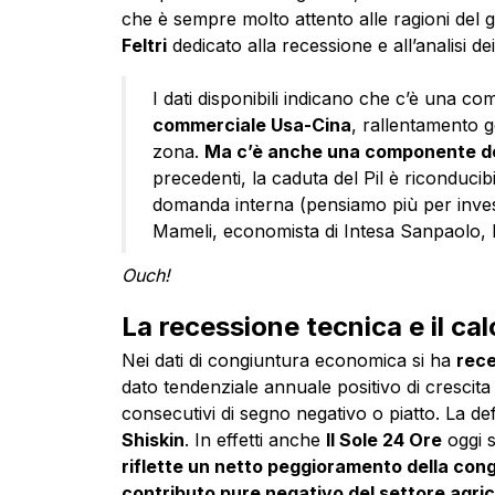
che è sempre molto attento alle ragioni del 
Feltri
dedicato alla recessione e all’analisi dei 
I dati disponibili indicano che c’è una c
commerciale Usa-Cina
, rallentamento g
zona.
Ma c’è anche una componente d
precedenti, la caduta del Pil è riconducibi
domanda interna (pensiamo più per inves
Mameli, economista di Intesa Sanpaolo, 
Ouch!
La recessione tecnica e il ca
Nei dati di congiuntura economica si ha
rece
dato tendenziale annuale positivo di crescita 
consecutivi di segno negativo o piatto. La def
Shiskin
. In effetti anche
Il Sole 24 Ore
oggi s
riflette un netto peggioramento della cong
contributo pure negativo del settore agric