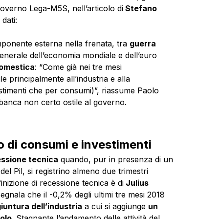
governo Lega-M5S, nell’articolo di
Stefano
dati:
omponente esterna nella frenata, tra
guerra
enerale dell’economia mondiale e dell’euro
omestica
: “Come già nei tre mesi
le principalmente all’industria e alla
timenti che per consumi)”, riassume Paolo
banca non certo ostile al governo.
lo di consumi e investimenti
ssione tecnica
quando, pur in presenza di un
del Pil, si registrino almeno due trimestri
inizione di recessione tecnica è di
Julius
egnala che il -0,2% degli ultimi tre mesi 2018
iuntura dell’industria
a cui si aggiunge
un
olo
. Stagnante l’andamento delle attività del