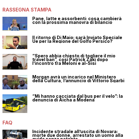
RASSEGNA STAMPA
Pane, latte e assorbenti: cosa cambierà
con la prossima manovra di bilancio
Il ritorno di Di Maio: sarà Inviato Speciale
Ue per la Regione del Golfo Persico?
“Spero abbia chiesto di togliere il mio
travel ban”, così Patrick Zaki dopo
l’incontro tra Meloni e al-Sisi
Morgan avrà un incarico nel Ministero
della Cultura, l’annuncio di Vittorio Sgarbi
“Mi hanno cacciata dal bus per il velo”: la
denuncia di Aicha a Modena
FAQ
Incidente stradale all’uscita di Novara:
morte due donne, arrestato un uomo alla
guida senza patente