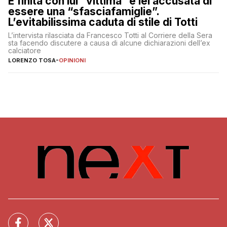
È finita con lui “vittima” e lei accusata di
essere una “sfasciafamiglie”.
L’evitabilissima caduta di stile di Totti
L’intervista rilasciata da Francesco Totti al Corriere della Sera
sta facendo discutere a causa di alcune dichiarazioni dell’ex
calciatore
LORENZO TOSA
-
OPINIONI