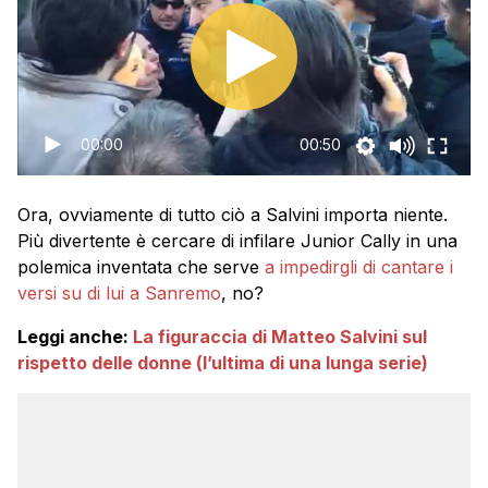
00:00
00:50
Ora, ovviamente di tutto ciò a Salvini importa niente.
Più divertente è cercare di infilare Junior Cally in una
polemica inventata che serve
a impedirgli di cantare i
versi su di lui a Sanremo
, no?
Leggi anche:
La figuraccia di Matteo Salvini sul
rispetto delle donne (l’ultima di una lunga serie)