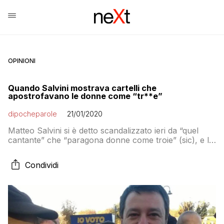
OPINIONI
Quando Salvini mostrava cartelli che
apostrofavano le donne come “tr**e”
dipocheparole
21/01/2020
Matteo Salvini si è detto scandalizzato ieri da “quel
cantante” che “paragona donne come troie” (sic), e le
tratta come oggetti, un po’ come se un politico
prendesse una bambola gonfiabile e la chiamasse
Condividi
come la presidente della Camera. Quindi, scopriamo
oggi, Matteo Salvini è contro quel Matteo Salvini
(sicuramente un omonimo) che il 16 […]