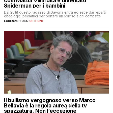
così Mattia Villardita è diventato
Spiderman per i bambini
Dal 2018 questo ragazzo di Savona entra ed esce dai reparti
oncologici pediatrici per portare un sorriso a chi combatte
LORENZO TOSA
-
OPINIONI
Il bullismo vergognoso verso Marco
Bellavia è la regola aurea della tv
spazzatura. Non l’eccezione