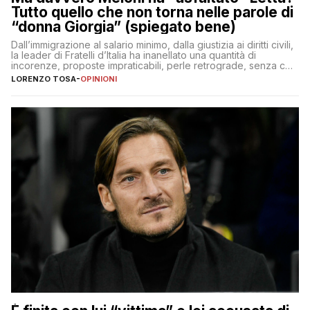
Tutto quello che non torna nelle parole di
“donna Giorgia” (spiegato bene)
Dall’immigrazione al salario minimo, dalla giustizia ai diritti civili,
la leader di Fratelli d’Italia ha inanellato una quantità di
incorenze, proposte impraticabili, perle retrograde, senza che
nessuno – a destra come a sinistra – glielo abbia fatto notare
LORENZO TOSA
-
OPINIONI