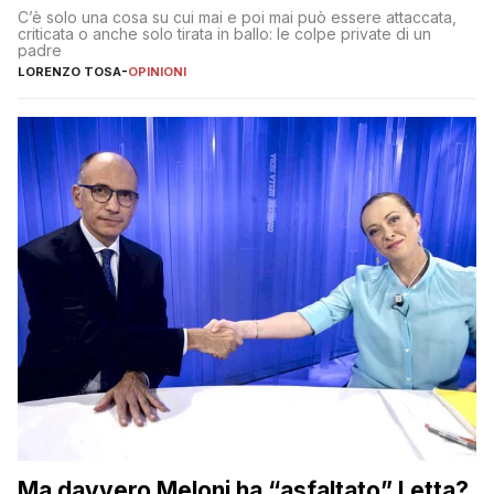
Dimostriamo di essere diversi
C’è solo una cosa su cui mai e poi mai può essere attaccata,
criticata o anche solo tirata in ballo: le colpe private di un
padre
LORENZO TOSA
-
OPINIONI
Ma davvero Meloni ha “asfaltato” Letta?