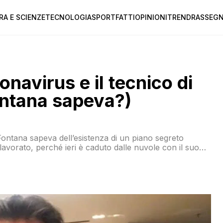
RA E SCIENZE
TECNOLOGIA
SPORT
FATTI
OPINIONI
TREND
RASSEGN
onavirus e il tecnico di
ntana sapeva?)
ontana sapeva dell’esistenza di un piano segreto
 lavorato, perché ieri è caduto dalle nuvole con il suo
ti dal momento della stesura perché Fontana non ha