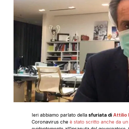
Ieri abbiamo parlato della
sfuriata di
Attilio
Coronavirus che
è stato scritto anche da u
evidentemente all’insaputa del governatore.