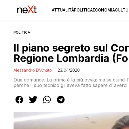
ATTUALITÀ
POLITICA
ECONOMIA
CULTU
POLITICA
Il piano segreto sul Cor
Regione Lombardia (Fo
Alessandro D'Amato
23/04/2020
Due domande. La prima è la più ovvia: ma se quindi F
perché il suo tecnico gli aveva fatto sapere di averci
post su Facebook? La seconda: in questi mesi passa
mai chiesto nulla ma si è mosso soltanto ieri?