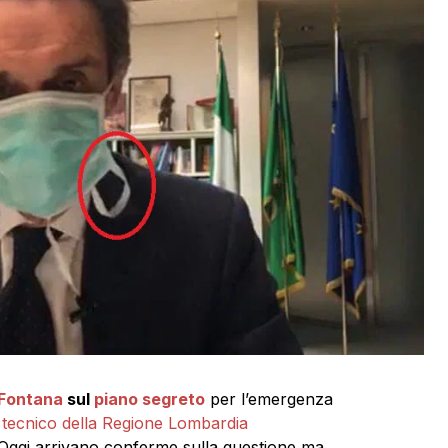
 Fontana
sul
piano segreto
per l’emergenza
n tecnico della Regione Lombardia
 Oggi arrivano conferme sulla questione ma