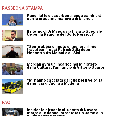
RASSEGNA STAMPA
Pane, latte e assorbenti: cosa cambierà
con la prossima manovra di bilancio
Il ritorno di Di Maio: sarà Inviato Speciale
Ue per la Regione del Golfo Persico?
“Spero abbia chiesto di togliere il mio
travel ban”, così Patrick Zaki dopo
l’incontro tra Meloni e al-Sisi
Morgan avrà un incarico nel Ministero
della Cultura, l’annuncio di Vittorio Sgarbi
“Mi hanno cacciata dal bus per il velo”: la
denuncia di Aicha a Modena
FAQ
Incidente stradale all’uscita di Novara:
morte due donne, arrestato un uomo alla
guida senza patente