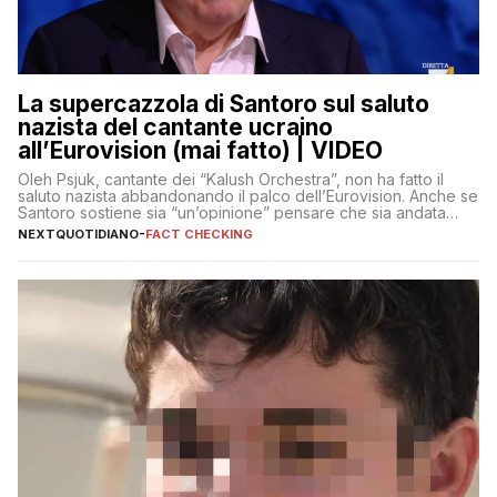
La supercazzola di Santoro sul saluto
nazista del cantante ucraino
all’Eurovision (mai fatto) | VIDEO
Oleh Psjuk, cantante dei “Kalush Orchestra”, non ha fatto il
saluto nazista abbandonando il palco dell’Eurovision. Anche se
Santoro sostiene sia “un’opinione” pensare che sia andata
così
NEXTQUOTIDIANO
-
FACT CHECKING