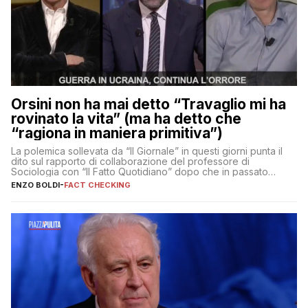
Orsini non ha mai detto “Travaglio mi ha
rovinato la vita” (ma ha detto che
“ragiona in maniera primitiva”)
La polemica sollevata da “Il Giornale” in questi giorni punta il
dito sul rapporto di collaborazione del professore di
Sociologia con “Il Fatto Quotidiano” dopo che in passato
erano volati stracci
ENZO BOLDI
-
FACT CHECKING