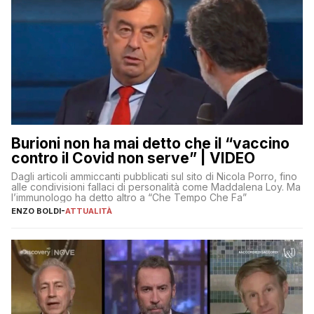
Burioni non ha mai detto che il “vaccino
contro il Covid non serve” | VIDEO
Dagli articoli ammiccanti pubblicati sul sito di Nicola Porro, fino
alle condivisioni fallaci di personalità come Maddalena Loy. Ma
l’immunologo ha detto altro a “Che Tempo Che Fa”
ENZO BOLDI
-
ATTUALITÀ