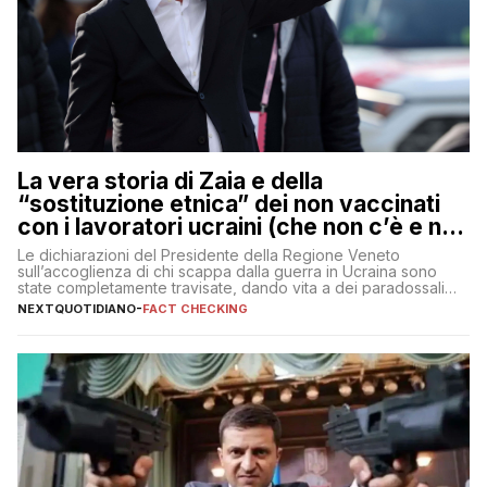
La vera storia di Zaia e della
“sostituzione etnica” dei non vaccinati
con i lavoratori ucraini (che non c’è e non
ci sarà)
Le dichiarazioni del Presidente della Regione Veneto
sull’accoglienza di chi scappa dalla guerra in Ucraina sono
state completamente travisate, dando vita a dei paradossali
falsi che girano sui social
NEXTQUOTIDIANO
-
FACT CHECKING