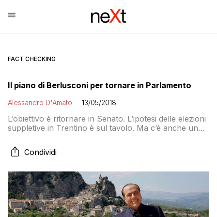
FACT CHECKING
Il piano di Berlusconi per tornare in Parlamento
Alessandro D'Amato
13/05/2018
L’obiettivo è ritornare in Senato. L’ipotesi delle elezioni
suppletive in Trentino è sul tavolo. Ma c’è anche un
piano B. Anche se i sondaggisti non sono entusiasti
sulle sue possibilità future. Ma lui è già sceso sul
Condividi
sentiero di guerra. Contro il governo Lega-M5S