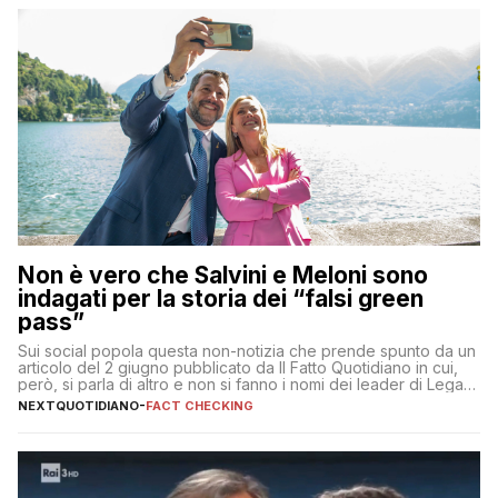
Non è vero che Salvini e Meloni sono
indagati per la storia dei “falsi green
pass”
Sui social popola questa non-notizia che prende spunto da un
articolo del 2 giugno pubblicato da Il Fatto Quotidiano in cui,
però, si parla di altro e non si fanno i nomi dei leader di Lega e
Fratelli d’Italia
NEXTQUOTIDIANO
-
FACT CHECKING