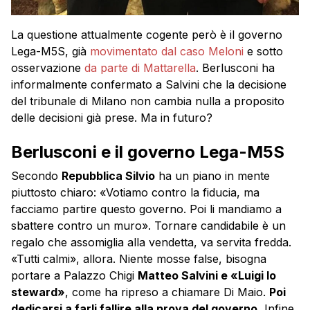
La questione attualmente cogente però è il governo
Lega-M5S, già
movimentato dal caso Meloni
e sotto
osservazione
da parte di Mattarella
. Berlusconi ha
informalmente confermato a Salvini che la decisione
del tribunale di Milano non cambia nulla a proposito
delle decisioni già prese. Ma in futuro?
Berlusconi e il governo Lega-M5S
Secondo
Repubblica Silvio
ha un piano in mente
piuttosto chiaro: «Votiamo contro la fiducia, ma
facciamo partire questo governo. Poi li mandiamo a
sbattere contro un muro». Tornare candidabile è un
regalo che assomiglia alla vendetta, va servita fredda.
«Tutti calmi», allora. Niente mosse false, bisogna
portare a Palazzo Chigi
Matteo Salvini e «Luigi lo
steward»
, come ha ripreso a chiamare Di Maio.
Poi
dedicarsi a farli fallire alla prova del governo.
Infine