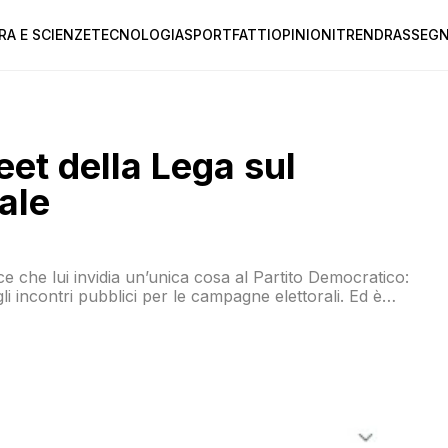
RA E SCIENZE
TECNOLOGIA
SPORT
FATTI
OPINIONI
TREND
RASSEGN
eet della Lega sul
ale
ice che lui invidia un’unica cosa al Partito Democratico:
li incontri pubblici per le campagne elettorali. Ed è
bblicato qualche ora fa confrontando la piazza del PD e