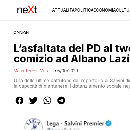
ATTUALITÀ
POLITICA
ECONOMIA
CULTU
OPINIONI
L’asfaltata del PD al tw
comizio ad Albano Lazi
Maria Teresa Mura
05/09/2020
Una delle ultime battutone del repertorio di Salvini d
la capacità di mantenere il distanziamento sociale neg
proprio questo il tema di un tweet che la Lega ha pu
quella […]