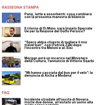
RASSEGNA STAMPA
Pane, latte e assorbenti: cosa cambierà
con la prossima manovra di bilancio
Il ritorno di Di Maio: sarà Inviato Speciale
Ue per la Regione del Golfo Persico?
“Spero abbia chiesto di togliere il mio
travel ban”, così Patrick Zaki dopo
l’incontro tra Meloni e al-Sisi
Morgan avrà un incarico nel Ministero
della Cultura, l’annuncio di Vittorio Sgarbi
“Mi hanno cacciata dal bus per il velo”: la
denuncia di Aicha a Modena
FAQ
Incidente stradale all’uscita di Novara:
morte due donne, arrestato un uomo alla
guida senza patente