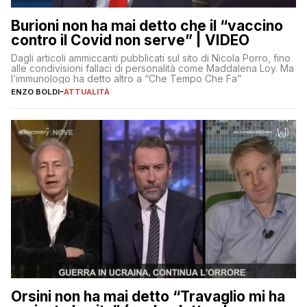
Burioni non ha mai detto che il “vaccino
contro il Covid non serve” | VIDEO
Dagli articoli ammiccanti pubblicati sul sito di Nicola Porro, fino
alle condivisioni fallaci di personalità come Maddalena Loy. Ma
l’immunologo ha detto altro a “Che Tempo Che Fa”
ENZO BOLDI
-
ATTUALITÀ
Orsini non ha mai detto “Travaglio mi ha