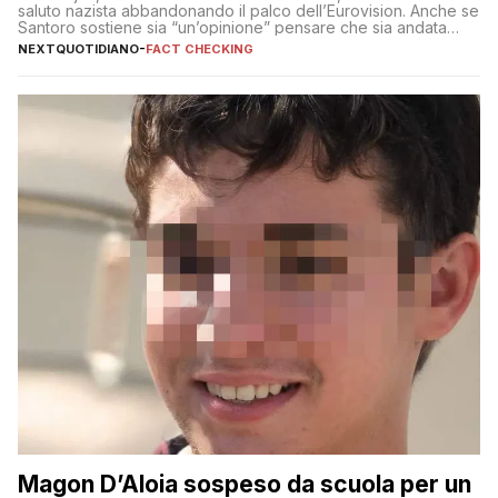
saluto nazista abbandonando il palco dell’Eurovision. Anche se
Santoro sostiene sia “un’opinione” pensare che sia andata
così
NEXTQUOTIDIANO
-
FACT CHECKING
Magon D’Aloia sospeso da scuola per un