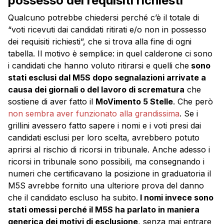
possesso dei requisiti richiesti”
Qualcuno potrebbe chiedersi perché c’è il totale di
“voti ricevuti dai candidati ritirati e/o non in possesso
dei requisiti richiesti”, che si trova alla fine di ogni
tabella. Il motivo è semplice: in quel calderone ci sono
i candidati che hanno voluto ritirarsi e quelli che
sono
stati esclusi dal M5S dopo segnalazioni arrivate a
causa dei giornali o del lavoro di scrematura
che
sostiene di aver fatto il
MoVimento 5 Stelle
. Che però
non sembra aver funzionato alla grandissima
. Se i
grillini avessero fatto sapere i nomi e i voti presi dai
candidati esclusi per loro scelta, avrebbero potuto
aprirsi al rischio di ricorsi in tribunale. Anche adesso i
ricorsi in tribunale sono possibili, ma consegnando i
numeri che certificavano la posizione in graduatoria il
M5S avrebbe fornito una ulteriore prova del danno
che il candidato escluso ha subito.
I nomi invece sono
stati omessi perché il M5S ha parlato in maniera
generica dei motivi di esclusione
, senza mai entrare