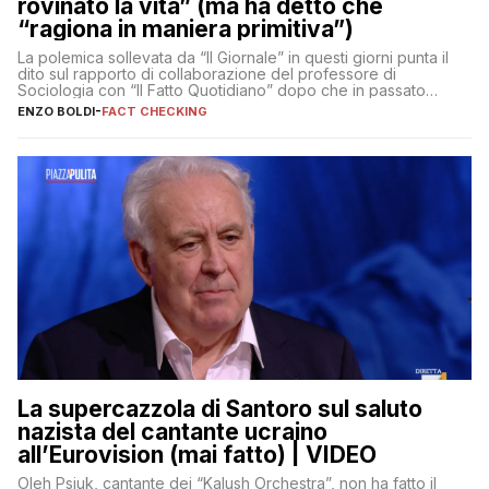
rovinato la vita” (ma ha detto che
“ragiona in maniera primitiva”)
La polemica sollevata da “Il Giornale” in questi giorni punta il
dito sul rapporto di collaborazione del professore di
Sociologia con “Il Fatto Quotidiano” dopo che in passato
erano volati stracci
ENZO BOLDI
-
FACT CHECKING
La supercazzola di Santoro sul saluto
nazista del cantante ucraino
all’Eurovision (mai fatto) | VIDEO
Oleh Psjuk, cantante dei “Kalush Orchestra”, non ha fatto il