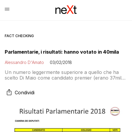
FACT CHECKING
Parlamentarie, i risultati: hanno votato in 40mila
Alessandro D'Amato
03/02/2018
Un numero leggermente superiore a quello che ha
scelto Di Maio come candidato premier (erano 37mila)
ha deciso i candidati al Parlamento del M5S. Lo strano
caso dei “voti ricevuti dai candidati ritirati e/o non in
Condividi
possesso dei requisiti richiesti”