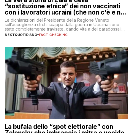
“sostituzione etnica” dei non vaccinati
con i lavoratori ucraini (che non c’è e non
ci sarà)
Le dichiarazioni del Presidente della Regione Veneto
sull’accoglienza di chi scappa dalla guerra in Ucraina sono
state completamente travisate, dando vita a dei paradossali
falsi che girano sui social
NEXTQUOTIDIANO
-
FACT CHECKING
La bufala dello “spot elettorale” con
Zelensky che imbraccia i mitra e uccide