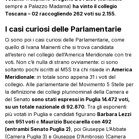
sempre a Palazzo Madama)
ha vinto il collegio
Toscana – 02 raccogliendo 262 voti su 2.155
.
I casi curiosi delle Parlamentarie
Ci sono poi i casi curiosi delle Parlamentarie, come
quello di Ivana Mainenti che si trova candidata
all’estero nel collegio dell’America Meridionale con tre
voti. Non c’è nulla di strano ovviamente: ci sono
soltanto pochi iscritti al M5S tra chi risiede in
America
Meridionale
: in totale sono appena 31 i voti del
collegio. Alle parlamentarie del Movimento 5 Stelle per
la definizione dei collegi plurinominali della Camera e
del Senato
sono stati espressi in Puglia 14.472 voti,
su un totale nazionale di 92.870
. Tra gli esponenti
più votati in Puglia e candidati figurano
Barbara Lezzi
con 951 voti
e
Maurizio Buccarella con 492
(entrambi Senato Puglia 2)
, poi Giuseppe L’Abbate
(Camera Puglia 3) e Giuseppe D’Ambrosio (Camera