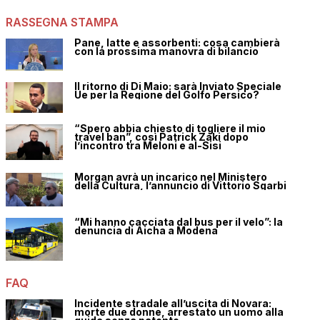
RASSEGNA STAMPA
Pane, latte e assorbenti: cosa cambierà
con la prossima manovra di bilancio
Il ritorno di Di Maio: sarà Inviato Speciale
Ue per la Regione del Golfo Persico?
“Spero abbia chiesto di togliere il mio
travel ban”, così Patrick Zaki dopo
l’incontro tra Meloni e al-Sisi
Morgan avrà un incarico nel Ministero
della Cultura, l’annuncio di Vittorio Sgarbi
“Mi hanno cacciata dal bus per il velo”: la
denuncia di Aicha a Modena
FAQ
Incidente stradale all’uscita di Novara:
morte due donne, arrestato un uomo alla