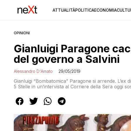
ATTUALITÀ
POLITICA
ECONOMIA
CULTU
OPINIONI
Gianluigi Paragone cacc
del governo a Salvini
Alessandro D'Amato
29/05/2019
Gianluigi “Bombatomica” Paragone si arrende. L’ex d
5 Stelle in un’intervista al Corriere della Sera oggi s
del baratro) e che Matteo Salvini debba prendere il 
cosa? «Lo farà. Decida lui […]