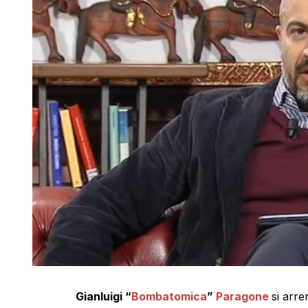
Gianluigi “
Bombatomica
”
Paragone
si arre