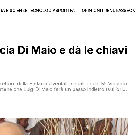
RA E SCIENZE
TECNOLOGIA
SPORT
FATTI
OPINIONI
TREND
RASSEGN
ia Di Maio e dà le chiavi
irettore della Padania diventato senatore del MoVimento
ostiene che Luigi Di Maio farà un passo indietro (sull’orlo
comando delle operazioni: Farà un passo indietro? E da