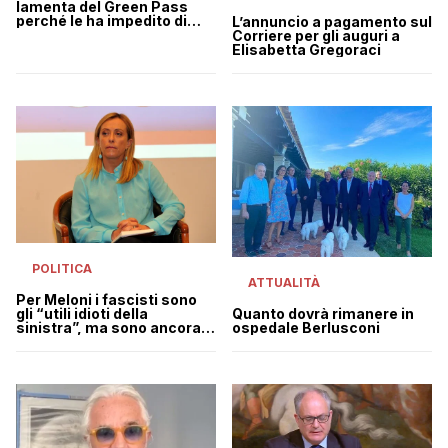
lamenta del Green Pass
perché le ha impedito di
L’annuncio a pagamento sul
comprare i francobolli in
Corriere per gli auguri a
vacanza
Elisabetta Gregoraci
POLITICA
ATTUALITÀ
Per Meloni i fascisti sono
gli “utili idioti della
Quanto dovrà rimanere in
sinistra”, ma sono ancora
ospedale Berlusconi
tutti lì