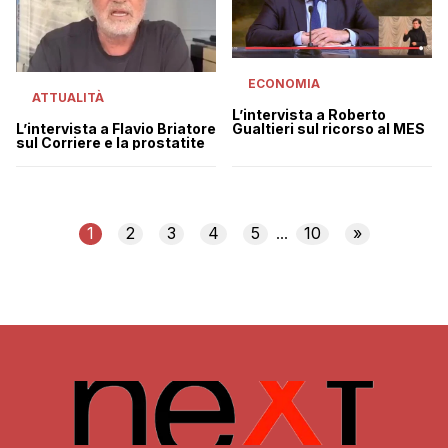
ECONOMIA
ATTUALITÀ
L’intervista a Roberto
Gualtieri sul ricorso al MES
L’intervista a Flavio Briatore
sul Corriere e la prostatite
1
2
3
4
5
10
»
...