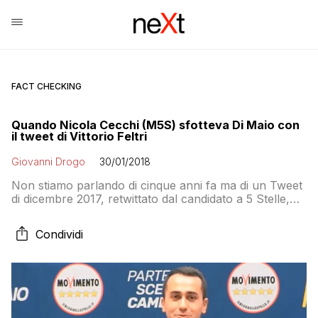
FACT CHECKING
Quando Nicola Cecchi (M5S) sfotteva Di Maio con
il tweet di Vittorio Feltri
Giovanni Drogo
30/01/2018
Non stiamo parlando di cinque anni fa ma di un Tweet
di dicembre 2017, retwittato dal candidato a 5 Stelle,
nel quale ricordava che il Capo Politico del M5S non
ha mai lavorato in vita sua. Per tacere dei retweet a
Condividi
Renzi che il “deluso da Renzi” ha continuato a fare
fino a qualche settimana fa