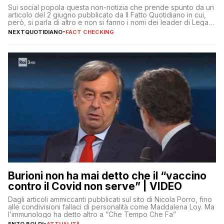
Sui social popola questa non-notizia che prende spunto da un
articolo del 2 giugno pubblicato da Il Fatto Quotidiano in cui,
però, si parla di altro e non si fanno i nomi dei leader di Lega e
Fratelli d’Italia
NEXTQUOTIDIANO
-
FACT CHECKING
Burioni non ha mai detto che il “vaccino
contro il Covid non serve” | VIDEO
Dagli articoli ammiccanti pubblicati sul sito di Nicola Porro, fino
alle condivisioni fallaci di personalità come Maddalena Loy. Ma
l’immunologo ha detto altro a “Che Tempo Che Fa”