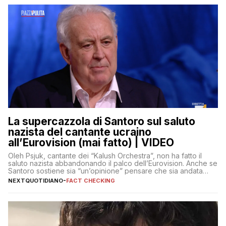
La supercazzola di Santoro sul saluto
nazista del cantante ucraino
all’Eurovision (mai fatto) | VIDEO
Oleh Psjuk, cantante dei “Kalush Orchestra”, non ha fatto il
saluto nazista abbandonando il palco dell’Eurovision. Anche se
Santoro sostiene sia “un’opinione” pensare che sia andata
così
NEXTQUOTIDIANO
-
FACT CHECKING