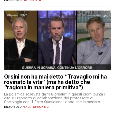
ENZO BOLDI
-
ATTUALITÀ
Orsini non ha mai detto “Travaglio mi ha
rovinato la vita” (ma ha detto che
“ragiona in maniera primitiva”)
La polemica sollevata da “Il Giornale” in questi giorni punta il
dito sul rapporto di collaborazione del professore di
Sociologia con “Il Fatto Quotidiano” dopo che in passato
erano volati stracci
ENZO BOLDI
-
FACT CHECKING