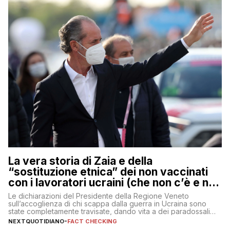
La vera storia di Zaia e della
“sostituzione etnica” dei non vaccinati
con i lavoratori ucraini (che non c’è e non
ci sarà)
Le dichiarazioni del Presidente della Regione Veneto
sull’accoglienza di chi scappa dalla guerra in Ucraina sono
state completamente travisate, dando vita a dei paradossali
falsi che girano sui social
NEXTQUOTIDIANO
-
FACT CHECKING