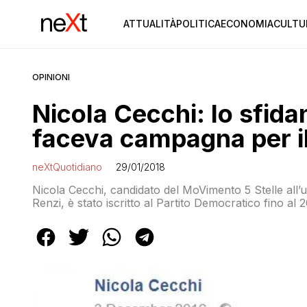
ATTUALITÀ
POLITICA
ECONOMIA
CULTU
OPINIONI
Nicola Cecchi: lo sfid
faceva campagna per il
neXtQuotidiano
29/01/2018
Nicola Cecchi, candidato del MoVimento 5 Stelle all’
Renzi, è stato iscritto al Partito Democratico fino al
referendum sulle riforme voluto dall’allora premier. I
votare sì al […]