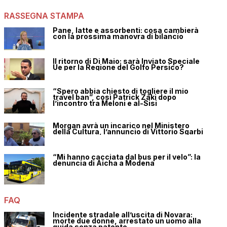
RASSEGNA STAMPA
Pane, latte e assorbenti: cosa cambierà
con la prossima manovra di bilancio
Il ritorno di Di Maio: sarà Inviato Speciale
Ue per la Regione del Golfo Persico?
“Spero abbia chiesto di togliere il mio
travel ban”, così Patrick Zaki dopo
l’incontro tra Meloni e al-Sisi
Morgan avrà un incarico nel Ministero
della Cultura, l’annuncio di Vittorio Sgarbi
“Mi hanno cacciata dal bus per il velo”: la
denuncia di Aicha a Modena
FAQ
Incidente stradale all’uscita di Novara:
morte due donne, arrestato un uomo alla
guida senza patente