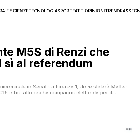
RA E SCIENZE
TECNOLOGIA
SPORT
FATTI
OPINIONI
TREND
RASSEGN
ante M5S di Renzi che
 sì al referendum
uninominale in Senato a Firenze 1, dove sfiderà Matteo
 2016 e ha fatto anche campagna elettorale per il
n questo status del 3 dicembre di due anni fa invitava a