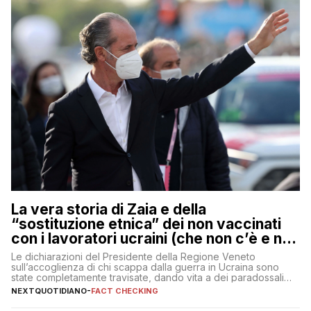
La vera storia di Zaia e della
“sostituzione etnica” dei non vaccinati
con i lavoratori ucraini (che non c’è e non
ci sarà)
Le dichiarazioni del Presidente della Regione Veneto
sull’accoglienza di chi scappa dalla guerra in Ucraina sono
state completamente travisate, dando vita a dei paradossali
falsi che girano sui social
NEXTQUOTIDIANO
-
FACT CHECKING