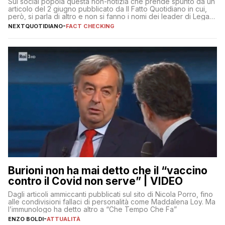
Sui social popola questa non-notizia che prende spunto da un
articolo del 2 giugno pubblicato da Il Fatto Quotidiano in cui,
però, si parla di altro e non si fanno i nomi dei leader di Lega e
Fratelli d’Italia
NEXTQUOTIDIANO
-
FACT CHECKING
Burioni non ha mai detto che il “vaccino
contro il Covid non serve” | VIDEO
Dagli articoli ammiccanti pubblicati sul sito di Nicola Porro, fino
alle condivisioni fallaci di personalità come Maddalena Loy. Ma
l’immunologo ha detto altro a “Che Tempo Che Fa”
ENZO BOLDI
-
ATTUALITÀ