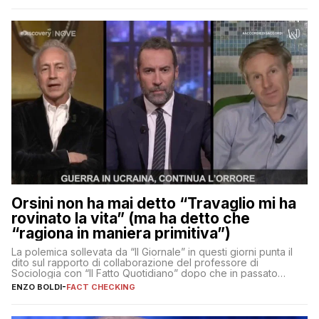
Orsini non ha mai detto “Travaglio mi ha
rovinato la vita” (ma ha detto che
“ragiona in maniera primitiva”)
La polemica sollevata da “Il Giornale” in questi giorni punta il
dito sul rapporto di collaborazione del professore di
Sociologia con “Il Fatto Quotidiano” dopo che in passato
erano volati stracci
ENZO BOLDI
-
FACT CHECKING