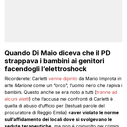
Quando Di Maio diceva che il PD
strappava i bambini ai genitori
facendogli l’elettroshock
Ricorderete: Carletti
venne dipinto
da Mario Improta in
arte
Marione
come un “orco”, l’uomo nero che rapiva i
bambini. Questo anche se era noto a tutti (
tranne ad
alcuni
eletti
) che l’accusa nei confronti di Carletti è
quella di abuso d’ufficio per (testuali parole del
procuratore di Reggio Emilia) «
aver violato le norme
sull’affidamento dei locali dove si svolgevano le
sedute terapeutiche
, ma non è coinvolto nei crimini