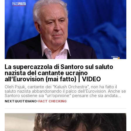
La supercazzola di Santoro sul saluto
nazista del cantante ucraino
all’Eurovision (mai fatto) | VIDEO
Oleh Psjuk, cantante dei “Kalush Orchestra”, non ha fatto il
saluto nazista abbandonando il palco dell’Eurovision. Anche se
Santoro sostiene sia “un’opinione” pensare che sia andata
così
NEXTQUOTIDIANO
-
FACT CHECKING