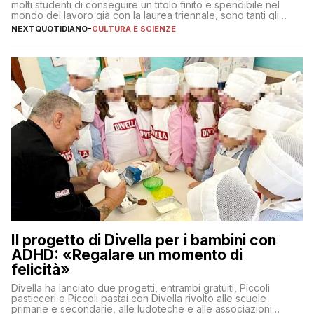
molti studenti di conseguire un titolo finito e spendibile nel
mondo del lavoro già con la laurea triennale, sono tanti gli
interrogativi che si pongono gli studenti una volta raggiunto
NEXTQUOTIDIANO
-
CULTURA E SCIENZE
l’obiettivo di primo livello
Il progetto di Divella per i bambini con
ADHD: «Regalare un momento di
felicità»
Divella ha lanciato due progetti, entrambi gratuiti, Piccoli
pasticceri e Piccoli pastai con Divella rivolto alle scuole
primarie e secondarie, alle ludoteche e alle associazioni