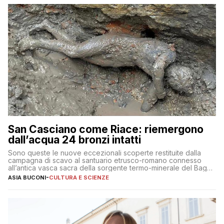
San Casciano come Riace: riemergono
dall’acqua 24 bronzi intatti
Sono queste le nuove eccezionali scoperte restituite dalla
campagna di scavo al santuario etrusco-romano connesso
all’antica vasca sacra della sorgente termo-minerale del Bagno
Grande
ASIA BUCONI
-
CULTURA E SCIENZE