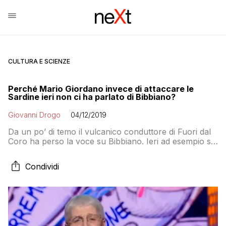
CULTURA E SCIENZE
Perché Mario Giordano invece di attaccare le
Sardine ieri non ci ha parlato di Bibbiano?
Giovanni Drogo
04/12/2019
Da un po’ di temo il vulcanico conduttore di Fuori dal
Coro ha perso la voce su Bibbiano. Ieri ad esempio si
è lamentato perché le “Sardine” non accettano in
confronto (e non vanno nella sua trasmissione) ma si
Condividi
è dimenticato di dare la notizia della liberazione del
sindaco di Bibbiano, come mai?