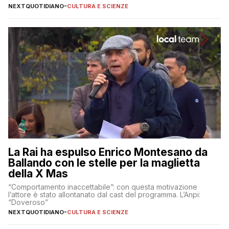
pugliesi che si occupano di bambini con ADHD
NEXTQUOTIDIANO
-
CULTURA E SCIENZE
La Rai ha espulso Enrico Montesano da
Ballando con le stelle per la maglietta
della X Mas
“Comportamento inaccettabile”: con questa motivazione
l’attore è stato allontanato dal cast del programma. L’Anpi:
“Doveroso”
NEXTQUOTIDIANO
-
CULTURA E SCIENZE