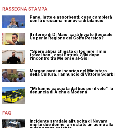
RASSEGNA STAMPA
Pane, latte e assorbenti: cosa cambierà
con la prossima manovra di bilancio
Il ritorno di Di Maio: sarà Inviato Speciale
Ue per la Regione del Golfo Persico?
“Spero abbia chiesto di togliere il mio
travel ban”, così Patrick Zaki dopo
l’incontro tra Meloni e al-Sisi
Morgan avrà un incarico nel Ministero
della Cultura, l’annuncio di Vittorio Sgarbi
“Mi hanno cacciata dal bus per il velo”: la
denuncia di Aicha a Modena
FAQ
Incidente stradale all’uscita di Novara:
morte due donne, arrestato un uomo alla
guida senza patente