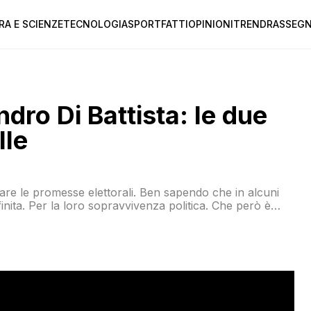
RA E SCIENZE
TECNOLOGIA
SPORT
FATTI
OPINIONI
TREND
RASSEGN
dro Di Battista: le due
lle
tare le promesse elettorali. Ben sapendo che in alcuni
finita. Per la loro sopravvivenza politica. Che però è