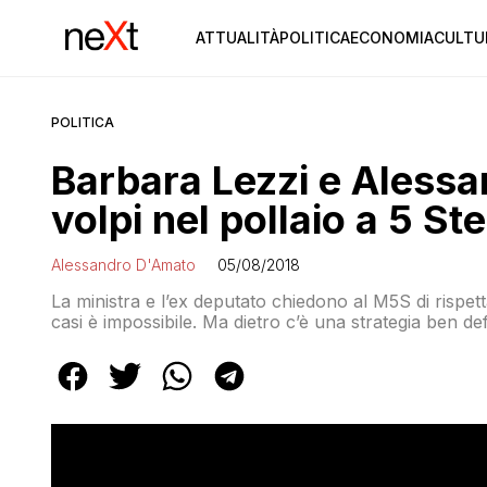
ATTUALITÀ
POLITICA
ECONOMIA
CULTU
POLITICA
Barbara Lezzi e Alessan
volpi nel pollaio a 5 Ste
Alessandro D'Amato
05/08/2018
La ministra e l’ex deputato chiedono al M5S di rispet
casi è impossibile. Ma dietro c’è una strategia ben de
comunque a rischio