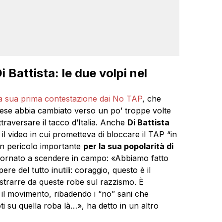
 Battista: le due volpi nel
 la sua prima contestazione dai No TAP
, che
iese abbia cambiato verso un po’ troppe volte
traversare il tacco d’Italia. Anche
Di Battista
l video in cui prometteva di bloccare il TAP “in
 un pericolo importante
per la sua popolarità di
i è tornato a scendere in campo: «Abbiamo fatto
ere del tutto inutili: coraggio, questo è il
strarre da queste robe sul razzismo. È
 il movimento, ribadendo i “no” sani che
i su quella roba là…», ha detto in un altro