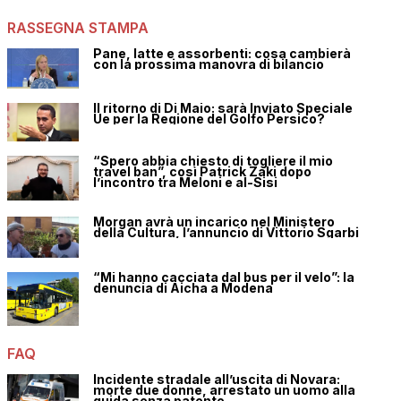
RASSEGNA STAMPA
Pane, latte e assorbenti: cosa cambierà
con la prossima manovra di bilancio
Il ritorno di Di Maio: sarà Inviato Speciale
Ue per la Regione del Golfo Persico?
“Spero abbia chiesto di togliere il mio
travel ban”, così Patrick Zaki dopo
l’incontro tra Meloni e al-Sisi
Morgan avrà un incarico nel Ministero
della Cultura, l’annuncio di Vittorio Sgarbi
“Mi hanno cacciata dal bus per il velo”: la
denuncia di Aicha a Modena
FAQ
Incidente stradale all’uscita di Novara:
morte due donne, arrestato un uomo alla
guida senza patente