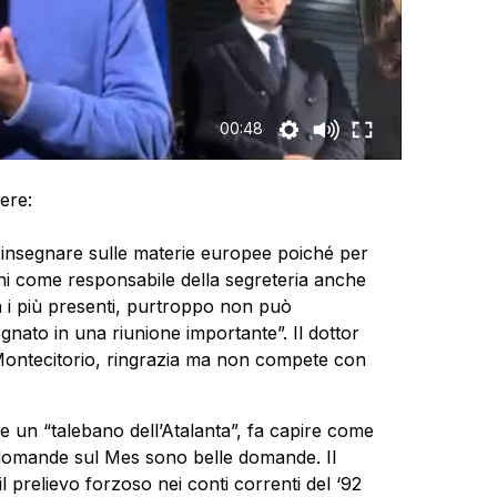
00:48
ere:
e insegnare sulle materie europee poiché per
ni come responsabile della segreteria anche
a i più presenti, purtroppo non può
nato in una riunione importante”. Il dottor
a Montecitorio, ringrazia ma non compete con
sce un “talebano dell’Atalanta”, fa capire come
 domande sul Mes sono belle domande. Il
 prelievo forzoso nei conti correnti del ‘92