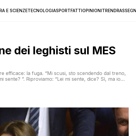
RA E SCIENZE
TECNOLOGIA
SPORT
FATTI
OPINIONI
TREND
RASSEGN
ne dei leghisti sul MES
usi, sto scendendo dal treno,
 sente? ”. Riproviamo: “Lei mi sente, dice? Sì, ma io