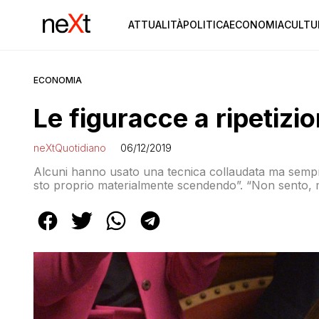
ATTUALITÀ
POLITICA
ECONOMIA
CULTU
ECONOMIA
Le figuracce a ripetizio
neXtQuotidiano
06/12/2019
Alcuni hanno usato una tecnica collaudata ma sempre efficace: la fuga. “Mi sc
sto proprio materialmente scendendo”. “Non sento, mi
non sento”