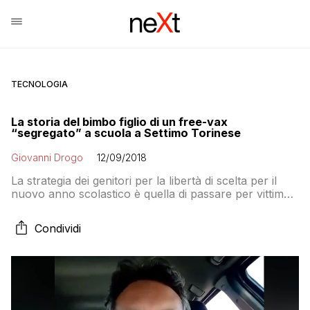
TECNOLOGIA
La storia del bimbo figlio di un free-vax
“segregato” a scuola a Settimo Torinese
Giovanni Drogo
12/09/2018
La strategia dei genitori per la libertà di scelta per il
nuovo anno scolastico è quella di passare per vittime
di “ghettizzazione” e “segregazioni” quando scoprono
che i loro figli non vaccinati non possono entrare a
Condividi
scuola. A Settimo Torinese un genitore preoccupato
dice che farà le vaccinazioni solo quando potrà fare
gli esami prevaccinali. Che però non servono a nulla