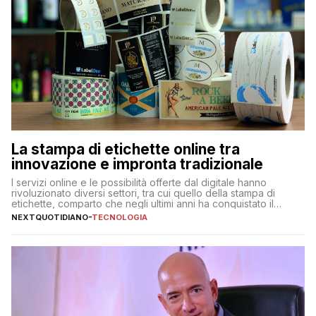
La stampa di etichette online tra
innovazione e impronta tradizionale
I servizi online e le possibilità offerte dal digitale hanno
rivoluzionato diversi settori, tra cui quello della stampa di
etichette, comparto che negli ultimi anni ha conquistato il
mercato quasi come un mondo a sé, indipendentemente dagli
NEXTQUOTIDIANO
-
TECNOLOGIA
altri prodotti stampati. Sono diverse, infatti, le aziende
specializzate online nella stampa di etichette adesive, con
proposte e […]