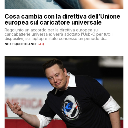
Cosa cambia con la direttiva dell’Unione
europea sul caricatore universale
Raggiunto un accordo per la direttiva europea sul
caricabatterie universale: verrà adottato l’Usb-C per tutti i
dispositivi, sui laptop è stato concesso un periodo di
adeguamento di 40 mesi
NEXTQUOTIDIANO
-
FAQ