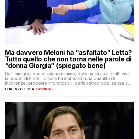
Ma davvero Meloni ha “asfaltato” Letta?
Tutto quello che non torna nelle parole di
“donna Giorgia” (spiegato bene)
Dall’immigrazione al salario minimo, dalla giustizia ai diritti civili,
la leader di Fratelli d’Italia ha inanellato una quantità di
incorenze, proposte impraticabili, perle retrograde, senza che
nessuno – a destra come a sinistra – glielo abbia fatto notare
LORENZO TOSA
-
OPINIONI