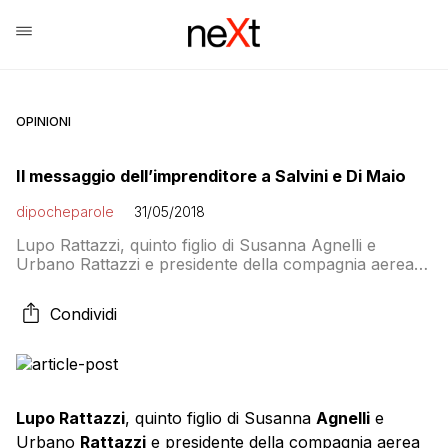
OPINIONI
Il messaggio dell’imprenditore a Salvini e Di Maio
dipocheparole
31/05/2018
Lupo Rattazzi, quinto figlio di Susanna Agnelli e
Urbano Rattazzi e presidente della compagnia aerea
Neos oltre che membro del cda di Exor (qui la sua
biografia), compra oggi una pagina di Repubblica per
Condividi
una lettera aperta a Matteo Salvini e Luigi Di Maio in
cui mette in guardia contro i “pericoli” del Piano B per
[…]
Lupo Rattazzi
, quinto figlio di Susanna
Agnelli
e
Urbano
Rattazzi
e presidente della compagnia aerea