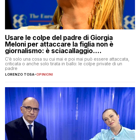
Usare le colpe del padre di Giorgia
Meloni per attaccare la figlia non è
giornalismo: è sciacallaggio.
Dimostriamo di essere diversi
C’è solo una cosa su cui mai e poi mai può essere attaccata,
criticata o anche solo tirata in ballo: le colpe private di un
padre
LORENZO TOSA
-
OPINIONI