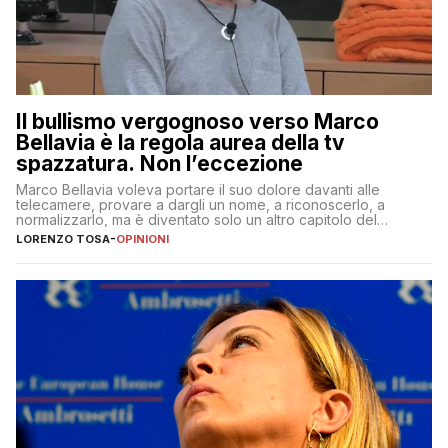
Il bullismo vergognoso verso Marco
Bellavia è la regola aurea della tv
spazzatura. Non l’eccezione
Marco Bellavia voleva portare il suo dolore davanti alle
telecamere, provare a dargli un nome, a riconoscerlo, a
normalizzarlo, ma è diventato solo un altro capitolo del
copione
LORENZO TOSA
-
OPINIONI