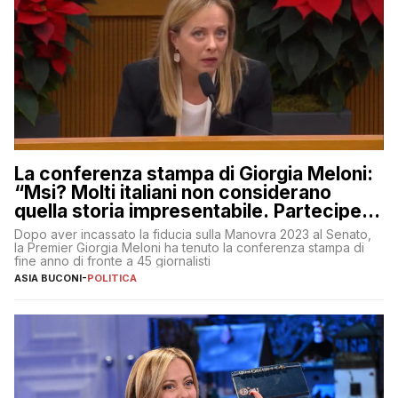
La conferenza stampa di Giorgia Meloni:
“Msi? Molti italiani non considerano
quella storia impresentabile. Parteciperò
al 25 aprile”
Dopo aver incassato la fiducia sulla Manovra 2023 al Senato,
la Premier Giorgia Meloni ha tenuto la conferenza stampa di
fine anno di fronte a 45 giornalisti
ASIA BUCONI
-
POLITICA