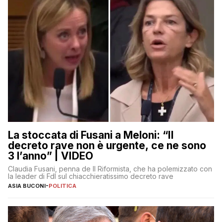
La stoccata di Fusani a Meloni: “Il
decreto rave non è urgente, ce ne sono
3 l’anno” | VIDEO
Claudia Fusani, penna de Il Riformista, che ha polemizzato con
la leader di FdI sul chiacchieratissimo decreto rave
ASIA BUCONI
-
POLITICA