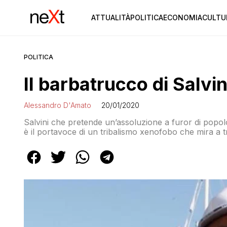
ATTUALITÀ
POLITICA
ECONOMIA
CULTU
POLITICA
Il barbatrucco di Salvin
Alessandro D'Amato
20/01/2020
Salvini che pretende un’assoluzione a furor di popolo d
è il portavoce di un tribalismo xenofobo che mira a 
certo un’azione giudiziaria a fermare l’offensiva della
accorgano in tempo