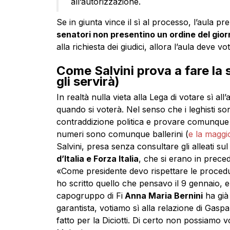
all’autorizzazione.
Se in giunta vince il sì al processo, l’aula p
senatori non presentino un ordine del gior
alla richiesta dei giudici, allora l’aula deve v
Come Salvini prova a fare la 
gli servirà)
In realtà nulla vieta alla Lega di votare sì al
quando si voterà. Nel senso che i leghisti so
contraddizione politica e provare comunque a
numeri sono comunque ballerini (
e la maggi
Salvini, presa senza consultare gli alleati s
d’Italia e Forza Italia
, che si erano in prece
«Come presidente devo rispettare le proced
ho scritto quello che pensavo il 9 gennaio, e
capogruppo di Fi
Anna Maria Bernini
ha già
garantista, votiamo sì alla relazione di Gasp
fatto per la Diciotti. Di certo non possiamo vo