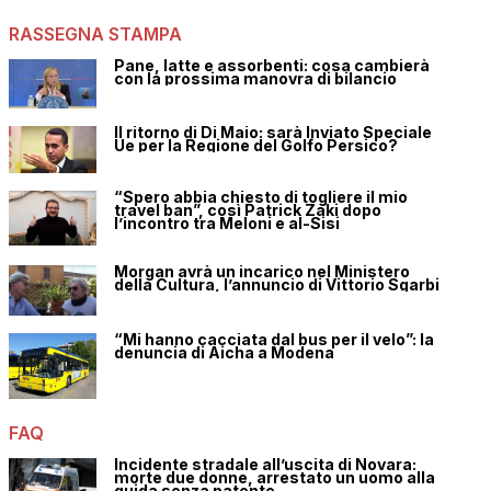
RASSEGNA STAMPA
Pane, latte e assorbenti: cosa cambierà
con la prossima manovra di bilancio
Il ritorno di Di Maio: sarà Inviato Speciale
Ue per la Regione del Golfo Persico?
“Spero abbia chiesto di togliere il mio
travel ban”, così Patrick Zaki dopo
l’incontro tra Meloni e al-Sisi
Morgan avrà un incarico nel Ministero
della Cultura, l’annuncio di Vittorio Sgarbi
“Mi hanno cacciata dal bus per il velo”: la
denuncia di Aicha a Modena
FAQ
Incidente stradale all’uscita di Novara:
morte due donne, arrestato un uomo alla
guida senza patente