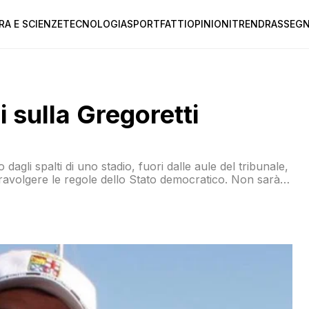
RA E SCIENZE
TECNOLOGIA
SPORT
FATTI
OPINIONI
TREND
RASSEGN
i sulla Gregoretti
agli spalti di uno stadio, fuori dalle aule del tribunale,
travolgere le regole dello Stato democratico. Non sarà
 destra, ma c’è da sperare che gli italiani se ne