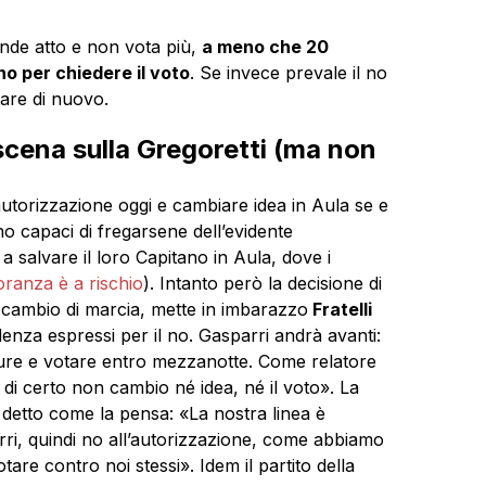
rende atto e non vota più,
a meno che 20
no per chiedere il voto
. Se invece prevale il no
otare di nuovo.
scena sulla Gregoretti (ma non
l’autorizzazione oggi e cambiare idea in Aula se e
no capaci di fregarsene dell’evidente
 salvare il loro Capitano in Aula, dove i
oranza è a rischio
). Intanto però la decisione di
ul cambio di marcia, mette in imbarazzo
Fratelli
denza espressi per il no. Gasparri andrà avanti:
ure e votare entro mezzanotte. Come relatore
 di certo non cambio né idea, né il voto». La
 detto come la pensa: «La nostra linea è
arri, quindi no all’autorizzazione, come abbiamo
tare contro noi stessi». Idem il partito della