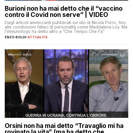
Burioni non ha mai detto che il “vaccino
contro il Covid non serve” | VIDEO
Dagli articoli ammiccanti pubblicati sul sito di Nicola Porro, fino
alle condivisioni fallaci di personalità come Maddalena Loy. Ma
l’immunologo ha detto altro a “Che Tempo Che Fa”
ENZO BOLDI
-
ATTUALITÀ
Orsini non ha mai detto “Travaglio mi ha
rovinato la vita” (ma ha detto che