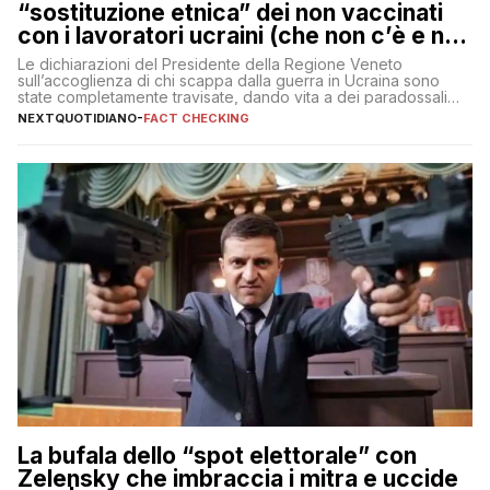
“sostituzione etnica” dei non vaccinati
con i lavoratori ucraini (che non c’è e non
ci sarà)
Le dichiarazioni del Presidente della Regione Veneto
sull’accoglienza di chi scappa dalla guerra in Ucraina sono
state completamente travisate, dando vita a dei paradossali
falsi che girano sui social
NEXTQUOTIDIANO
-
FACT CHECKING
La bufala dello “spot elettorale” con
Zelensky che imbraccia i mitra e uccide