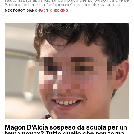
saluto nazista abbandonando il palco dell’Eurovision. Anche se
Santoro sostiene sia “un’opinione” pensare che sia andata
così
NEXTQUOTIDIANO
-
FACT CHECKING
Magon D’Aloia sospeso da scuola per un
tema novax? Tutto quello che non torna