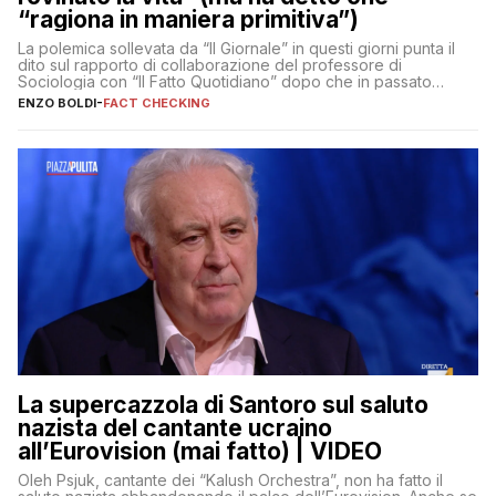
“ragiona in maniera primitiva”)
La polemica sollevata da “Il Giornale” in questi giorni punta il
dito sul rapporto di collaborazione del professore di
Sociologia con “Il Fatto Quotidiano” dopo che in passato
erano volati stracci
ENZO BOLDI
-
FACT CHECKING
La supercazzola di Santoro sul saluto
nazista del cantante ucraino
all’Eurovision (mai fatto) | VIDEO
Oleh Psjuk, cantante dei “Kalush Orchestra”, non ha fatto il