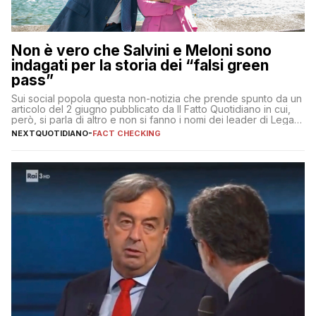
Non è vero che Salvini e Meloni sono
indagati per la storia dei “falsi green
pass”
Sui social popola questa non-notizia che prende spunto da un
articolo del 2 giugno pubblicato da Il Fatto Quotidiano in cui,
però, si parla di altro e non si fanno i nomi dei leader di Lega e
Fratelli d’Italia
NEXTQUOTIDIANO
-
FACT CHECKING