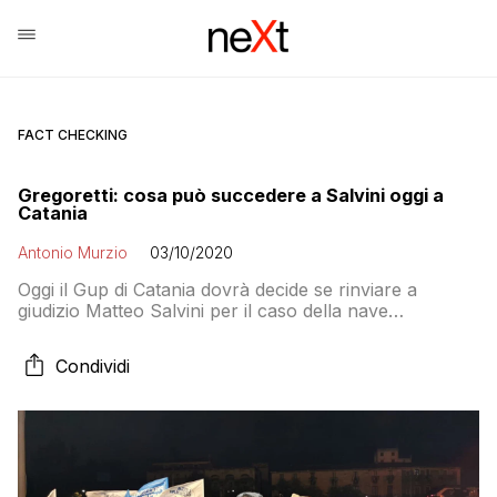
FACT CHECKING
Gregoretti: cosa può succedere a Salvini oggi a
Catania
Antonio Murzio
03/10/2020
Oggi il Gup di Catania dovrà decide se rinviare a
giudizio Matteo Salvini per il caso della nave
Gregoretti. L’accusa per l’ex ministro dell’Interno, che
rivendica la “difesa del suolo italiano” è di sequestro di
Condividi
persona aggravato. Tenne in ostaggio 131 migranti.
Come può andare a finire