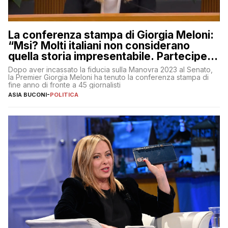
La conferenza stampa di Giorgia Meloni:
“Msi? Molti italiani non considerano
quella storia impresentabile. Parteciperò
al 25 aprile”
Dopo aver incassato la fiducia sulla Manovra 2023 al Senato,
la Premier Giorgia Meloni ha tenuto la conferenza stampa di
fine anno di fronte a 45 giornalisti
ASIA BUCONI
-
POLITICA