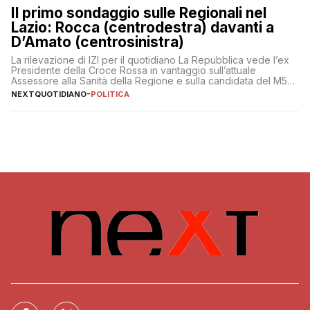
Il primo sondaggio sulle Regionali nel
Lazio: Rocca (centrodestra) davanti a
D’Amato (centrosinistra)
La rilevazione di IZI per il quotidiano La Repubblica vede l’ex
Presidente della Croce Rossa in vantaggio sull’attuale
Assessore alla Sanità della Regione e sulla candidata del M5S
Donatella Bianchi
NEXTQUOTIDIANO
-
POLITICA