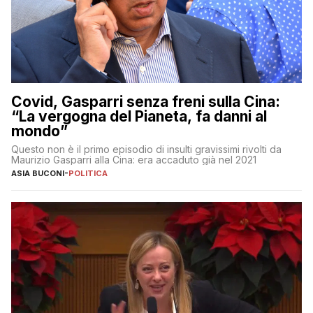
Covid, Gasparri senza freni sulla Cina:
“La vergogna del Pianeta, fa danni al
mondo”
Questo non è il primo episodio di insulti gravissimi rivolti da
Maurizio Gasparri alla Cina: era accaduto già nel 2021
ASIA BUCONI
-
POLITICA