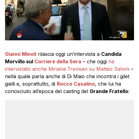
Gianni Minoli
rilascia oggi un’intervista a
Candida
Morvillo sul
Corriere della Sera
– che oggi
ha
intervistato anche Miriana Trevisan su Matteo Salvini
–
nella quale parla anche di Di Maio che incontra i gilet
gialli e, soprattutto, di
Rocco Casalino
, che lui ha
conosciuto all’epoca del casting del
Grande Fratello
: