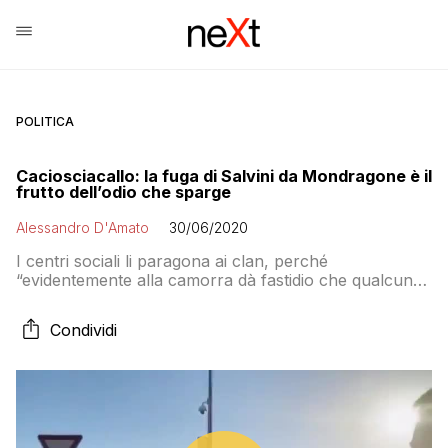
POLITICA
Caciosciacallo: la fuga di Salvini da Mondragone è il
frutto dell’odio che sparge
Alessandro D'Amato
30/06/2020
I centri sociali li paragona ai clan, perché
“evidentemente alla camorra dà fastidio che qualcuno
parli di legalità”, e spera in una “condanna unanime”.
Eppure da anni (da sempre?) Salvini porta avanti
Condividi
campagne di odio nei confronti di gruppi sociali per
lucrare politicamente e quando siede al ministero
dell’Interno “dimentica” di sgomberare i palazzi Cirio,
così come ha “dimenticato” che poteva fare la flat tax
mentre faceva cadere il suo governo tra un mojito e
l’altro al Papeete. Davvero è così strano che ieri non