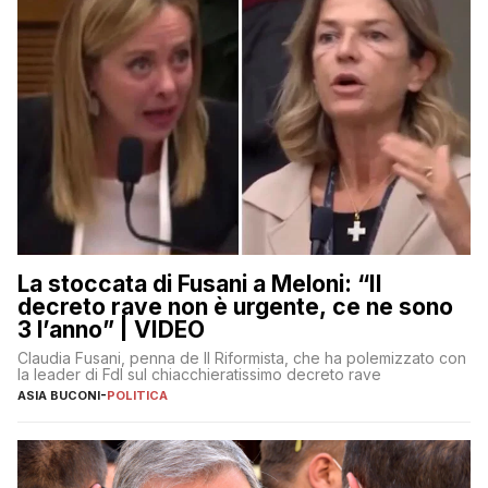
La stoccata di Fusani a Meloni: “Il
decreto rave non è urgente, ce ne sono
3 l’anno” | VIDEO
Claudia Fusani, penna de Il Riformista, che ha polemizzato con
la leader di FdI sul chiacchieratissimo decreto rave
ASIA BUCONI
-
POLITICA