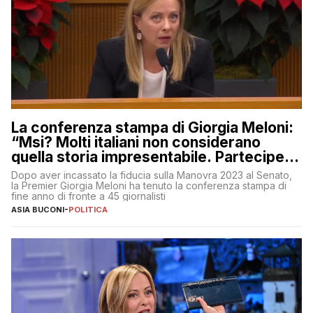
La conferenza stampa di Giorgia Meloni:
“Msi? Molti italiani non considerano
quella storia impresentabile. Parteciperò
al 25 aprile”
Dopo aver incassato la fiducia sulla Manovra 2023 al Senato,
la Premier Giorgia Meloni ha tenuto la conferenza stampa di
fine anno di fronte a 45 giornalisti
ASIA BUCONI
-
POLITICA