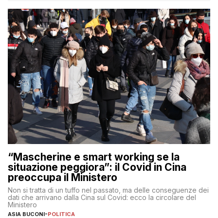
“Mascherine e smart working se la
situazione peggiora”: il Covid in Cina
preoccupa il Ministero
Non si tratta di un tuffo nel passato, ma delle conseguenze dei
dati che arrivano dalla Cina sul Covid: ecco la circolare del
Ministero
ASIA BUCONI
-
POLITICA