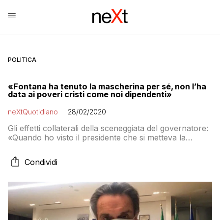
POLITICA
«Fontana ha tenuto la mascherina per sé, non l’ha
data ai poveri cristi come noi dipendenti»
neXtQuotidiano
28/02/2020
Gli effetti collaterali della sceneggiata del governatore:
«Quando ho visto il presidente che si metteva la
mascherina ho pensato: bravo, adesso la darai anche
a noi poveri cristi». Invece niente
Condividi