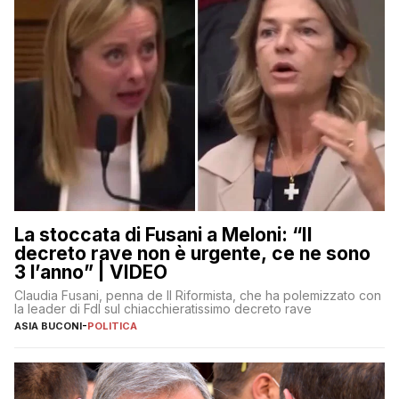
La stoccata di Fusani a Meloni: “Il
decreto rave non è urgente, ce ne sono
3 l’anno” | VIDEO
Claudia Fusani, penna de Il Riformista, che ha polemizzato con
la leader di FdI sul chiacchieratissimo decreto rave
ASIA BUCONI
-
POLITICA