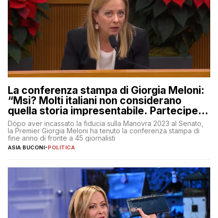
La conferenza stampa di Giorgia Meloni:
“Msi? Molti italiani non considerano
quella storia impresentabile. Parteciperò
al 25 aprile”
Dopo aver incassato la fiducia sulla Manovra 2023 al Senato,
la Premier Giorgia Meloni ha tenuto la conferenza stampa di
fine anno di fronte a 45 giornalisti
ASIA BUCONI
-
POLITICA