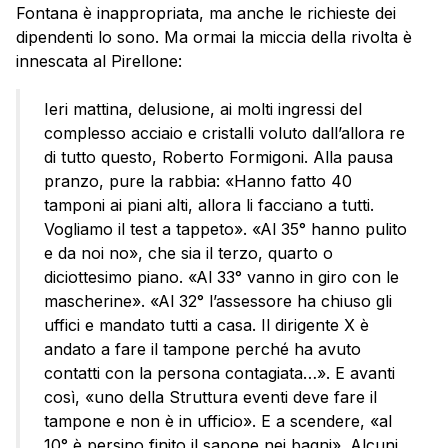
Fontana è inappropriata, ma anche le richieste dei
dipendenti lo sono. Ma ormai la miccia della rivolta è
innescata al Pirellone:
Ieri mattina, delusione, ai molti ingressi del
complesso acciaio e cristalli voluto dall’allora re
di tutto questo, Roberto Formigoni. Alla pausa
pranzo, pure la rabbia: «Hanno fatto 40
tamponi ai piani alti, allora li facciano a tutti.
Vogliamo il test a tappeto». «Al 35° hanno pulito
e da noi no», che sia il terzo, quarto o
diciottesimo piano. «Al 33° vanno in giro con le
mascherine». «Al 32° l’assessore ha chiuso gli
uffici e mandato tutti a casa. Il dirigente X è
andato a fare il tampone perché ha avuto
contatti con la persona contagiata…». E avanti
così, «uno della Struttura eventi deve fare il
tampone e non è in ufficio». E a scendere, «al
10° è persino finito il sapone nei bagni». Alcuni