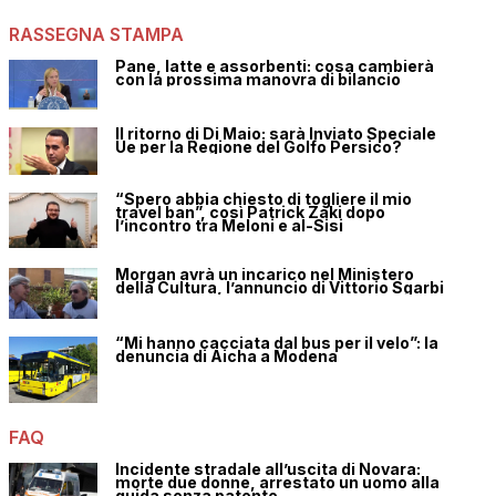
RASSEGNA STAMPA
Pane, latte e assorbenti: cosa cambierà
con la prossima manovra di bilancio
Il ritorno di Di Maio: sarà Inviato Speciale
Ue per la Regione del Golfo Persico?
“Spero abbia chiesto di togliere il mio
travel ban”, così Patrick Zaki dopo
l’incontro tra Meloni e al-Sisi
Morgan avrà un incarico nel Ministero
della Cultura, l’annuncio di Vittorio Sgarbi
“Mi hanno cacciata dal bus per il velo”: la
denuncia di Aicha a Modena
FAQ
Incidente stradale all’uscita di Novara:
morte due donne, arrestato un uomo alla
guida senza patente