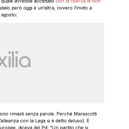
il quale avrebbe accettato
con la riserva di non
ndalo però oggi è un’altra, ovvero l’invito a
5 agosto:
no rimasti senza parole. Perché Marescotti
alleanza con la Lega si è detto deluso). E
uropee, diceva del Pd: “Un partito che si