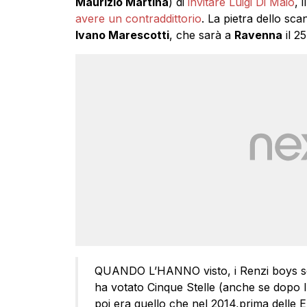
Maurizio Martina
) di
invitare Luigi Di Maio
, 
avere un contraddittorio
. La pietra dello sca
Ivano Marescotti
, che sarà a
Ravenna
il 2
QUANDO L’HANNO visto, i Renzi boys so
ha votato Cinque Stelle (anche se dopo l’
poi era quello che nel 2014,prima delle E