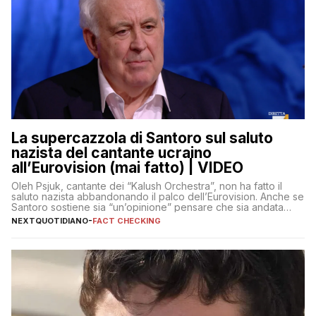
La supercazzola di Santoro sul saluto
nazista del cantante ucraino
all’Eurovision (mai fatto) | VIDEO
Oleh Psjuk, cantante dei “Kalush Orchestra”, non ha fatto il
saluto nazista abbandonando il palco dell’Eurovision. Anche se
Santoro sostiene sia “un’opinione” pensare che sia andata
così
NEXTQUOTIDIANO
-
FACT CHECKING