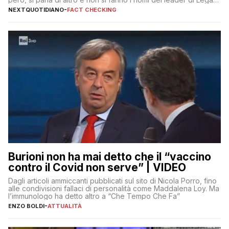
Fratelli d’Italia
NEXTQUOTIDIANO
-
FACT CHECKING
Burioni non ha mai detto che il “vaccino
contro il Covid non serve” | VIDEO
Dagli articoli ammiccanti pubblicati sul sito di Nicola Porro, fino
alle condivisioni fallaci di personalità come Maddalena Loy. Ma
l’immunologo ha detto altro a “Che Tempo Che Fa”
ENZO BOLDI
-
ATTUALITÀ