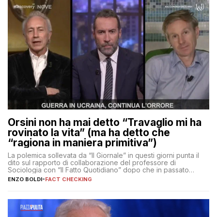
Orsini non ha mai detto “Travaglio mi ha
rovinato la vita” (ma ha detto che
“ragiona in maniera primitiva”)
La polemica sollevata da “Il Giornale” in questi giorni punta il
dito sul rapporto di collaborazione del professore di
Sociologia con “Il Fatto Quotidiano” dopo che in passato
erano volati stracci
ENZO BOLDI
-
FACT CHECKING