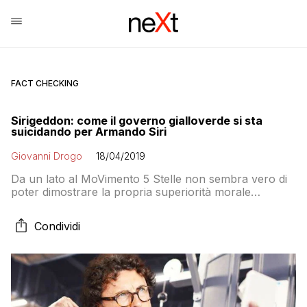
FACT CHECKING
Sirigeddon: come il governo gialloverde si sta
suicidando per Armando Siri
Giovanni Drogo
18/04/2019
Da un lato al MoVimento 5 Stelle non sembra vero di
poter dimostrare la propria superiorità morale
sfoggiando il giustizialismo che lo contraddistingue.
Dall’altro chiedere le dimissioni di Siri potrebbe
Condividi
innescare una crisi di governo. Per fortuna che un
Toninelli al massimo della concentrazione tenta la
mossa del cavallo ritirando le deleghe al suo
sottosegretario