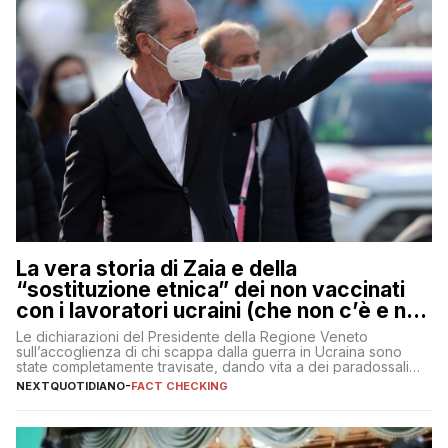
La vera storia di Zaia e della
“sostituzione etnica” dei non vaccinati
con i lavoratori ucraini (che non c’è e non
ci sarà)
Le dichiarazioni del Presidente della Regione Veneto
sull’accoglienza di chi scappa dalla guerra in Ucraina sono
state completamente travisate, dando vita a dei paradossali
falsi che girano sui social
NEXTQUOTIDIANO
-
FACT CHECKING