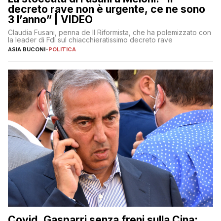
decreto rave non è urgente, ce ne sono
3 l’anno” | VIDEO
Claudia Fusani, penna de Il Riformista, che ha polemizzato con
la leader di FdI sul chiacchieratissimo decreto rave
ASIA BUCONI
-
POLITICA
Covid, Gasparri senza freni sulla Cina: