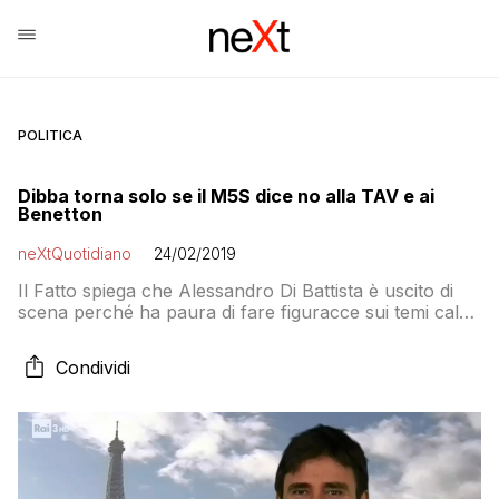
POLITICA
Dibba torna solo se il M5S dice no alla TAV e ai
Benetton
neXtQuotidiano
24/02/2019
Il Fatto spiega che Alessandro Di Battista è uscito di
scena perché ha paura di fare figuracce sui temi caldi
del M5S. E per rientrare vuole garanzie
Condividi