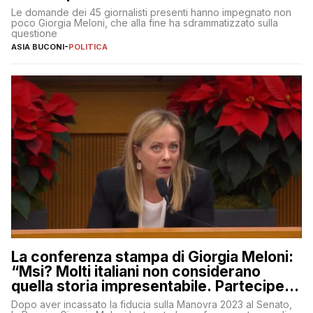
Le domande dei 45 giornalisti presenti hanno impegnato non
poco Giorgia Meloni, che alla fine ha sdrammatizzato sulla
questione
ASIA BUCONI
-
POLITICA
La conferenza stampa di Giorgia Meloni:
“Msi? Molti italiani non considerano
quella storia impresentabile. Parteciperò
al 25 aprile”
Dopo aver incassato la fiducia sulla Manovra 2023 al Senato,