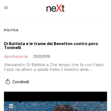
POLITICA
Di Battista e le trame dei Benetton contro pòro
Toninelli
dipocheparole
21/01/2019
Alessandro Di Battista a Che tempo che fa con Fabio
Fazio ha difeso a spada tratta il ministro delle
Infrastrutture e dei Trasporti Danilo Toninelli dagli
attacchi ricevuti in questi mesi sostenendo che sì, ha
Condividi
fatto delle gaffe, ma grazie a lui oggi il 90% degli
automobilisti non paga gli aumenti al casello
autostradale: «Ogni […]