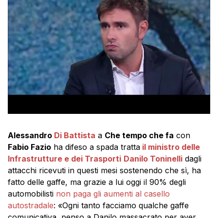
Alessandro
Di Battista
a
Che tempo che fa
con
Fabio Fazio
ha difeso a spada tratta
il ministro delle
Infrastrutture e dei Trasporti
Danilo Toninelli
dagli
attacchi ricevuti in questi mesi sostenendo che sì, ha
fatto delle gaffe, ma grazie a lui oggi il 90% degli
automobilisti
non paga gli aumenti al casello
autostradale
: «Ogni tanto facciamo qualche gaffe
comunicativa, penso a Danilo massacrato per aver