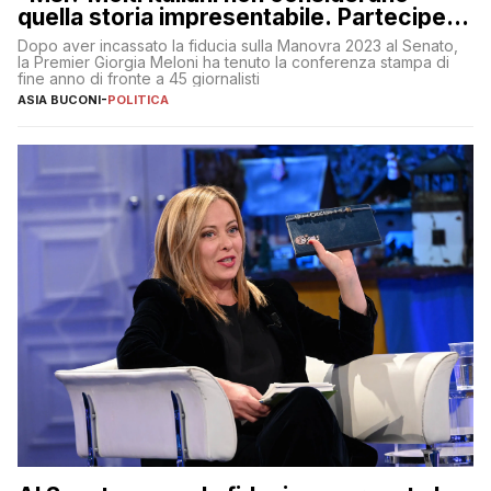
quella storia impresentabile. Parteciperò
al 25 aprile”
Dopo aver incassato la fiducia sulla Manovra 2023 al Senato,
la Premier Giorgia Meloni ha tenuto la conferenza stampa di
fine anno di fronte a 45 giornalisti
ASIA BUCONI
-
POLITICA