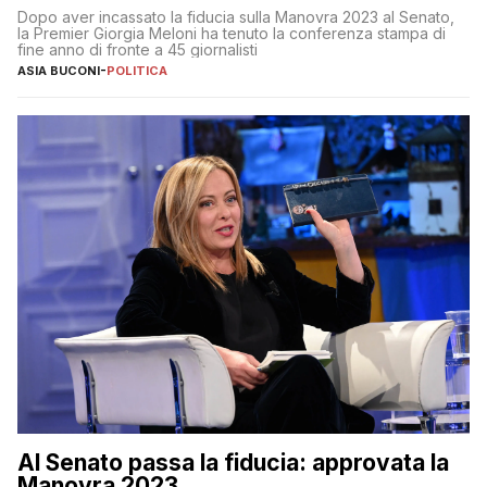
al 25 aprile”
Dopo aver incassato la fiducia sulla Manovra 2023 al Senato,
la Premier Giorgia Meloni ha tenuto la conferenza stampa di
fine anno di fronte a 45 giornalisti
ASIA BUCONI
-
POLITICA
Al Senato passa la fiducia: approvata la
Manovra 2023