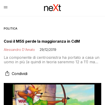
POLITICA
Così il M5S perde la maggioranza in CdM
Alessandro D'Amato
29/12/2019
La componente di centrosinistra ha portato a casa un
uomo in più (e quindi in teoria saremmo 12 a 11) ma
soprattutto Giuseppe Conte è ormai il rappresentante
di una forza politica autonoma all’interno del M5S e
Condividi
persino in Parlamento, dove molti continuano a
vederlo come punto di riferimento politico. Per questo
è difficile che Di Maio possa contarlo nella sua
squadra