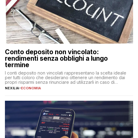
Conto deposito non vincolato:
rendimenti senza obblighi a lungo
termine
I conti deposito non vincolati rappresentano la scelta ideale
per tutti coloro che desiderano ottenere un rendimento dai
propri risparmi senza rinunciare ad utilizzarli in caso di
necessità. A differenza delle forme vincolate tradizionali,
NEXILIA
-
ECONOMIA
questa tipologia consente di accedere alle somme versate in
qualsiasi momento, offrendo un equilibrio tra sicurezza,
flessibilità e rendimento. Come funzionano […]