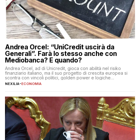
Andrea Orcel: “UniCredit uscirà da
Generali”. Farà lo stesso anche con
Mediobanca? E quando?
Andrea Orcel, ad di Unicredit, gioca con abilità nel risiko
finanziario italiano, ma il suo progetto di crescita europea si
scontra con vincoli politici, golden power e logiche
protezionistiche. Orcel e la mossa su Generali Andrea Orcel,
NEXILIA
-
ECONOMIA
ad di Unicredit, continua a sorprendere per la sua capacità di
muoversi con decisione in un contesto finanziario […]