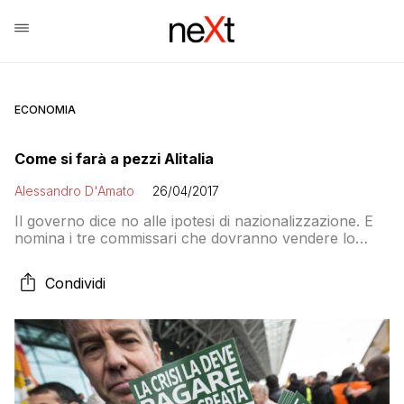
ECONOMIA
Come si farà a pezzi Alitalia
Alessandro D'Amato
26/04/2017
Il governo dice no alle ipotesi di nazionalizzazione. E
nomina i tre commissari che dovranno vendere lo
spezzatino della compagnia di bandiera. Il rischio di
lasciare gli aerei a terra è altissimo. La deputata M5S
Condividi
Lombardi: «Fare entrare nell’azionariato Eni, Trenitalia
e Leonardo». Nell’indotto di Fiumicino 3mila lavoratori
a rischio