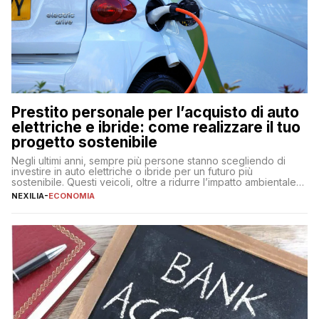
Prestito personale per l’acquisto di auto
elettriche e ibride: come realizzare il tuo
progetto sostenibile
Negli ultimi anni, sempre più persone stanno scegliendo di
investire in auto elettriche o ibride per un futuro più
sostenibile. Questi veicoli, oltre a ridurre l’impatto ambientale,
offrono vantaggi economici a lungo termine, come minori costi
NEXILIA
-
ECONOMIA
di gestione e benefici fiscali. Tuttavia, l’acquisto di un’auto
nuova rappresenta un impegno finanziario significativo. Come
fare se non […]