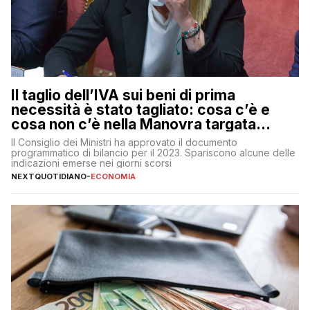
Il taglio dell’IVA sui beni di prima
necessità è stato tagliato: cosa c’è e
cosa non c’è nella Manovra targata
Meloni
Il Consiglio dei Ministri ha approvato il documento
programmatico di bilancio per il 2023. Spariscono alcune delle
indicazioni emerse nei giorni scorsi
NEXTQUOTIDIANO
-
ECONOMIA