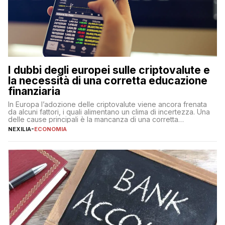
I dubbi degli europei sulle criptovalute e
la necessità di una corretta educazione
finanziaria
In Europa l’adozione delle criptovalute viene ancora frenata
da alcuni fattori, i quali alimentano un clima di incertezza. Una
delle cause principali è la mancanza di una corretta
educazione finanziaria, che impedisce ad una larga parte della
NEXILIA
-
ECONOMIA
popolazione di comprendere in modo adeguato il
funzionamento e le implicazioni di questi asset digitali. Dubbi
sulle criptovalute: […]