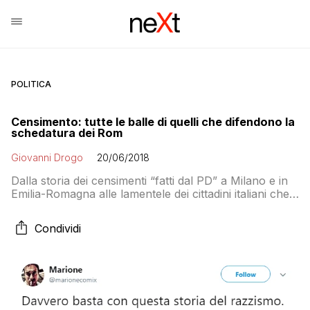
POLITICA
Censimento: tutte le balle di quelli che difendono la
schedatura dei Rom
Giovanni Drogo
20/06/2018
Dalla storia dei censimenti “fatti dal PD” a Milano e in
Emilia-Romagna alle lamentele dei cittadini italiani che
si sentono “schedati” perché hanno fatto il censimento
Istat o hanno il codice fiscale. Ecco come alcuni italiani
Condividi
nascondono la testa sotto la sabbia facendo finta di
non capire il senso del censimento etnico del ministro
dell’Interno