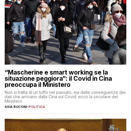
“Mascherine e smart working se la
situazione peggiora”: il Covid in Cina
preoccupa il Ministero
Non si tratta di un tuffo nel passato, ma delle conseguenze dei
dati che arrivano dalla Cina sul Covid: ecco la circolare del
Ministero
ASIA BUCONI
-
POLITICA