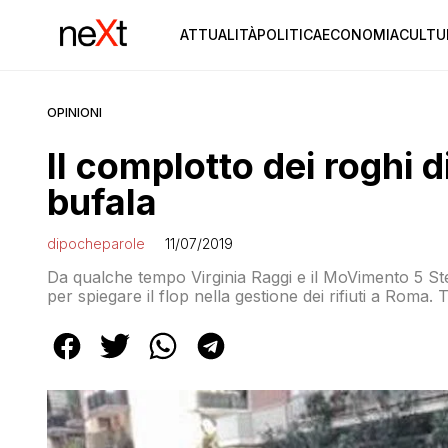
ATTUALITÀ
POLITICA
ECONOMIA
CULTU
OPINIONI
Il complotto dei roghi 
bufala
dipocheparole
11/07/2019
Da qualche tempo Virginia Raggi e il MoVimento 5 Ste
per spiegare il flop nella gestione dei rifiuti a Roma. 
(ahahah) che oggi amministra (?) Roma c’è il complo
tengono #sottoattacco la […]