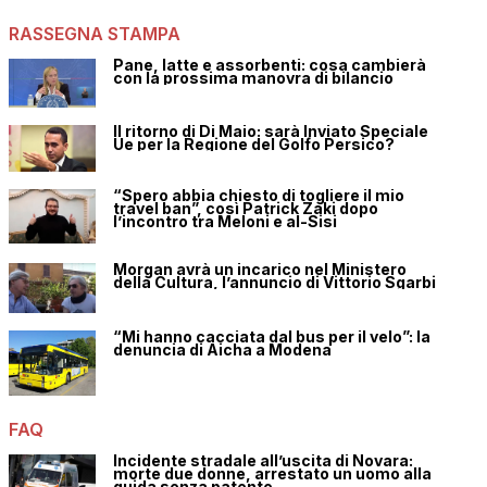
RASSEGNA STAMPA
Pane, latte e assorbenti: cosa cambierà
con la prossima manovra di bilancio
Il ritorno di Di Maio: sarà Inviato Speciale
Ue per la Regione del Golfo Persico?
“Spero abbia chiesto di togliere il mio
travel ban”, così Patrick Zaki dopo
l’incontro tra Meloni e al-Sisi
Morgan avrà un incarico nel Ministero
della Cultura, l’annuncio di Vittorio Sgarbi
“Mi hanno cacciata dal bus per il velo”: la
denuncia di Aicha a Modena
FAQ
Incidente stradale all’uscita di Novara:
morte due donne, arrestato un uomo alla
guida senza patente