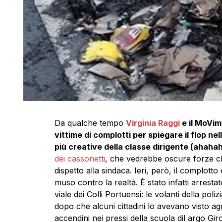
Da qualche tempo
Virginia Raggi
e il MoVim
vittime di complotti per spiegare il flop nell
più creative della classe dirigente (ahahah
dei cassonetti
, che vedrebbe oscure forze ch
dispetto alla sindaca. Ieri, però, il complotto 
muso contro la realtà. È stato infatti arrestat
viale dei Colli Portuensi: le volanti della poli
dopo che alcuni cittadini lo avevano visto ag
accendini nei pressi della scuola dil argo Gir