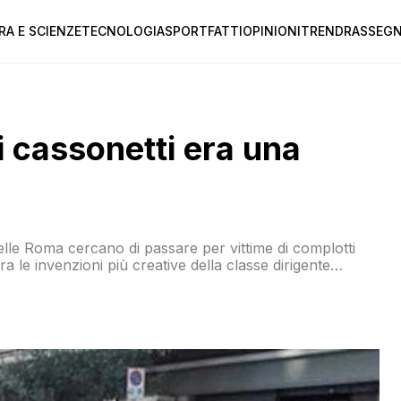
RA E SCIENZE
TECNOLOGIA
SPORT
FATTI
OPINIONI
TREND
RASSEGN
di cassonetti era una
lle Roma cercano di passare per vittime di complotti
Tra le invenzioni più creative della classe dirigente
tto dei cassonetti, che vedrebbe oscure forze che