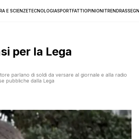
RA E SCIENZE
TECNOLOGIA
SPORT
FATTI
OPINIONI
TREND
RASSEGN
si per la Lega
tore parlano di soldi da versare al giornale e alla radio
ese pubbliche dalla Lega