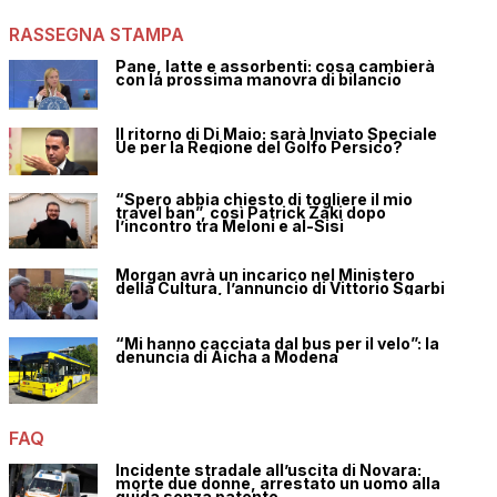
RASSEGNA STAMPA
Pane, latte e assorbenti: cosa cambierà
con la prossima manovra di bilancio
Il ritorno di Di Maio: sarà Inviato Speciale
Ue per la Regione del Golfo Persico?
“Spero abbia chiesto di togliere il mio
travel ban”, così Patrick Zaki dopo
l’incontro tra Meloni e al-Sisi
Morgan avrà un incarico nel Ministero
della Cultura, l’annuncio di Vittorio Sgarbi
“Mi hanno cacciata dal bus per il velo”: la
denuncia di Aicha a Modena
FAQ
Incidente stradale all’uscita di Novara:
morte due donne, arrestato un uomo alla
guida senza patente